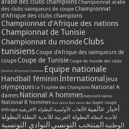
arabe des clubs champions
Championnat arabe
Championnat
des clubs vainqueurs de coupe
d'Afrique des clubs champions
Championnat d'Afrique des nations
Championnat de Tunisie
Clubs
Championnat du monde
tunisiens
Coupe d'Afrique des vainqueurs de
Coupe de Tunisie
coupe
Coupe du monde des clubs
Equipe nationale
Division d'honneur hommes
International
Handball féminin
Jeux
olympiques
National A
Le Trophée des Champions
National A hommes
dames
National B dames
National B hommes
Super coupe
Non classé
Non classé @ar
أخبار عالمية
الألعاب الأولمبية
البطولة الافريقية
d'Afrique
البطولة
البطولة العربية للأندية البطلة
للأندية البطلة
المنتخب التونسي
النوادي التونسية
الوطنية