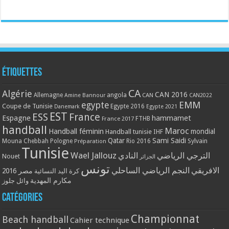
Étiquettes
CA
Algérie
CAN 2016
Allemagne
angola
CAN
Amine Bannour
CAN2022
EMM
egypte
Coupe de Tunisie
Egypte 2016
Danemark
Egypte 2021
EST
ESS
France
Espagne
hammamet
France 2017
FTHB
handball
Maroc
Handball féminin
mondial
Handball tunisie
IHF
Qatar
Sami Saidi
Mouna Chebbah
Pologne
Rio 2016
Sylvain
Préparation
Tunisie
Wael Jallouz
الترجي الرياضي
النادي
Nouet
الجزائر
تونس
الافريقي
النجم الرياضي الساحلي
مصر 2016
كرة اليد النسائية
مكارم المهدية
وائل جلوز
Catégories
Championnat
Beach handball
Cahier technique