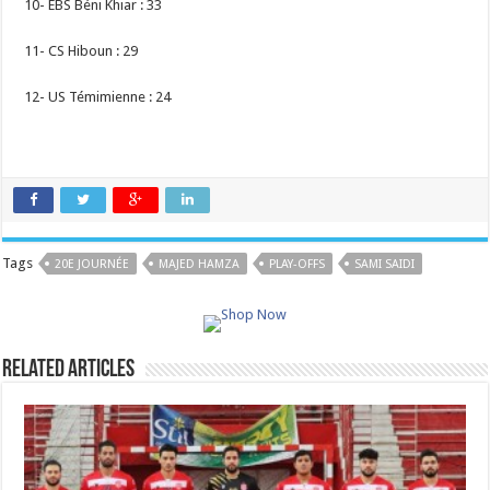
10- EBS Béni Khiar : 33
11- CS Hiboun : 29
12- US Témimienne : 24
Tags
20E JOURNÉE
MAJED HAMZA
PLAY-OFFS
SAMI SAIDI
Related Articles