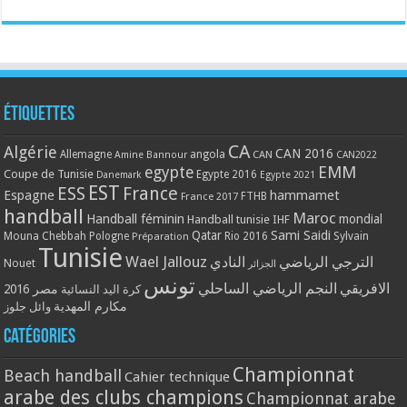
Étiquettes
CA
Algérie
CAN 2016
Allemagne
angola
CAN
Amine Bannour
CAN2022
EMM
egypte
Coupe de Tunisie
Egypte 2016
Danemark
Egypte 2021
EST
ESS
France
Espagne
hammamet
France 2017
FTHB
handball
Maroc
Handball féminin
mondial
Handball tunisie
IHF
Qatar
Sami Saidi
Mouna Chebbah
Pologne
Rio 2016
Sylvain
Préparation
Tunisie
Wael Jallouz
الترجي الرياضي
النادي
Nouet
الجزائر
تونس
الافريقي
النجم الرياضي الساحلي
مصر 2016
كرة اليد النسائية
مكارم المهدية
وائل جلوز
Catégories
Championnat
Beach handball
Cahier technique
arabe des clubs champions
Championnat arabe