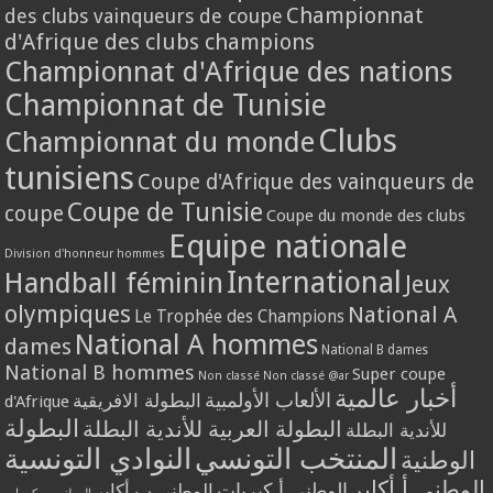
Championnat
des clubs vainqueurs de coupe
d'Afrique des clubs champions
Championnat d'Afrique des nations
Championnat de Tunisie
Clubs
Championnat du monde
tunisiens
Coupe d'Afrique des vainqueurs de
Coupe de Tunisie
coupe
Coupe du monde des clubs
Equipe nationale
Division d'honneur hommes
International
Handball féminin
Jeux
olympiques
National A
Le Trophée des Champions
National A hommes
dames
National B dames
National B hommes
Super coupe
Non classé
Non classé @ar
أخبار عالمية
الألعاب الأولمبية
البطولة الافريقية
d'Afrique
البطولة
البطولة العربية للأندية البطلة
للأندية البطلة
المنتخب التونسي
النوادي التونسية
الوطنية
الوطني أ أكابر
الوطني أ كبريات
الوطني ب أكابر