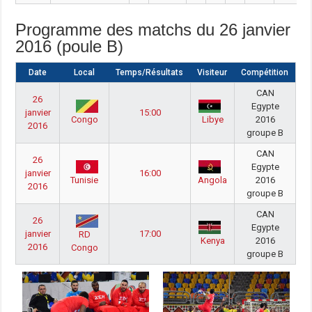
Programme des matchs du 26 janvier
2016 (poule B)
Date
Local
Temps/Résultats
Visiteur
Compétition
CAN
26
Egypte
janvier
15:00
2016
Congo
Libye
2016
groupe B
CAN
26
Egypte
janvier
16:00
2016
Tunisie
Angola
2016
groupe B
CAN
26
Egypte
janvier
17:00
RD
2016
Kenya
2016
Congo
groupe B