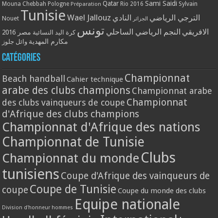
Qatar
Sami Saidi
Mouna Chebbah
Pologne
Rio 2016
Sylvain
Préparation
Tunisie
Wael Jallouz
الترجي الرياضي
النادي
Nouet
الجزائر
تونس
الافريقي
النجم الرياضي الساحلي
مصر 2016
كرة اليد النسائية
مكارم المهدية
وائل جلوز
Catégories
Championnat
Beach handball
Cahier technique
arabe des clubs champions
Championnat arabe
Championnat
des clubs vainqueurs de coupe
d'Afrique des clubs champions
Championnat d'Afrique des nations
Championnat de Tunisie
Clubs
Championnat du monde
tunisiens
Coupe d'Afrique des vainqueurs de
Coupe de Tunisie
coupe
Coupe du monde des clubs
Equipe nationale
Division d'honneur hommes