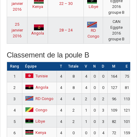
Egypte
janvier
22 – 30
2016
Kenya
Libye
2016
groupe B
CAN
25
Egypte
janvier
28 – 24
RD
2016
Angola
2016
Congo
groupe B
Classement de la poule B
Rang
Équipe
T
Totale
V
N
D
M
E
Tunisie
1
4
8
4
0
0
164
75
Angola
2
4
8
4
0
0
127
81
RD Congo
3
4
4
2
0
2
96
113
Congo
4
4
2
1
0
3
109
121
Libye
5
4
2
1
0
3
82
101
Kenya
6
4
0
0
0
4
72
159