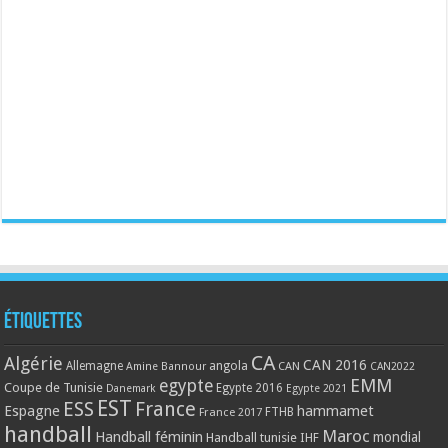
Étiquettes
CA
Algérie
CAN 2016
Allemagne
angola
CAN
Amine Bannour
CAN2022
EMM
egypte
Coupe de Tunisie
Egypte 2016
Danemark
Egypte 2021
EST
ESS
France
Espagne
hammamet
France 2017
FTHB
handball
Maroc
Handball féminin
mondial
Handball tunisie
IHF