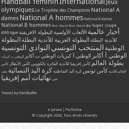
International
Handball féminin
Jeux
olympiques
National A
Le Trophée des Champions
National A hommes
dames
National B dames
National B hommes
Super coupe
Non classé
Non classé @ar
أخبار عالمية
الألعاب الأولمبية
البطولة الافريقية
d'Afrique
البطولة
البطولة العربية للأندية البطلة
للأندية البطلة
المنتخب التونسي
النوادي التونسية
الوطنية
الوطني أ أكابر
الوطني أ كبريات
الوطني ب أكابر
الوطني ب كبريات
بطولة العالم
كأس إفريقيا للأندية الفائزة بالكؤوس
كأس الأبطال
كأس
كرة اليد النسائية
كأس تونس
كرة اليد الشاطئية
العالم للأندية
ملف
نهائيات أمم إفريقيا
تقني
Tweets by Handballtn
e-pirana
|
Perfexina
© Copyright 2026, Tous droits réservés