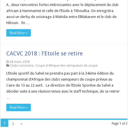
A , deux rencontres fortes intéressantes avec le déplacement du club
africain à Hammamet et celle de l’Etoile à Téboulba. On enregistra
aussi un derby de voisinage à Mahdia entre ElMakarem et le club de
Hiboun. En …
Read More »
CACVC 2018 : l’Etoile se retire
28 mars 2018
Clubs tunisiens
,
Coupe d'Afrique des vainqueurs de coupe
L’Etoile sportif du Sahel ne prendra pas part à la 34ème édition du
championnat d’Afrique des clubs vainqueurs de coupe prévue au
Caire du 13 au 22 avril. La direction de l’Etoile Sportive du Sahel a
décider suite à une réunion tenue avec le staff technique, de se retirer
…
Read More »
1
2
»
Page 1 of 2