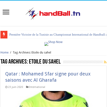
Première Victoire de la Tunisie au Championnat International de Handball 
tournoi international Hammamet 2023 : programme et liste des joueurs co
Home
/
Tag Archives: Etoile du sahel
Tag Archives:
Etoile du sahel
Qatar : Mohamed Sfar signe pour deux
saisons avec Al Gharafa
23 juin 2020
International