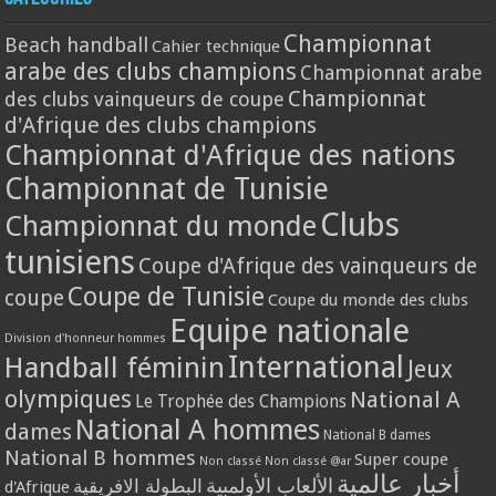
Championnat
Beach handball
Cahier technique
arabe des clubs champions
Championnat arabe
Championnat
des clubs vainqueurs de coupe
d'Afrique des clubs champions
Championnat d'Afrique des nations
Championnat de Tunisie
Clubs
Championnat du monde
tunisiens
Coupe d'Afrique des vainqueurs de
Coupe de Tunisie
coupe
Coupe du monde des clubs
Equipe nationale
Division d'honneur hommes
International
Handball féminin
Jeux
olympiques
National A
Le Trophée des Champions
National A hommes
dames
National B dames
National B hommes
Super coupe
Non classé
Non classé @ar
أخبار عالمية
الألعاب الأولمبية
البطولة الافريقية
d'Afrique