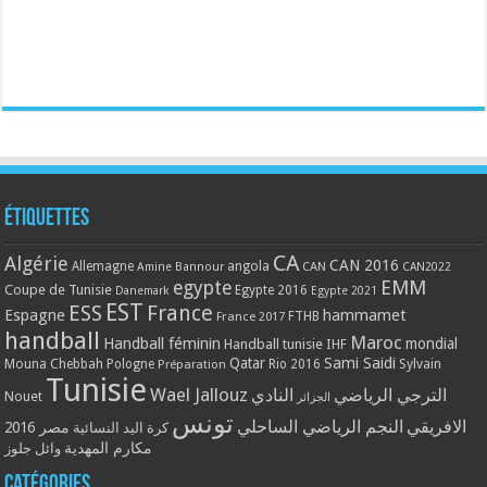
Étiquettes
CA
Algérie
CAN 2016
Allemagne
angola
CAN
Amine Bannour
CAN2022
EMM
egypte
Coupe de Tunisie
Egypte 2016
Danemark
Egypte 2021
EST
ESS
France
Espagne
hammamet
France 2017
FTHB
handball
Maroc
Handball féminin
mondial
Handball tunisie
IHF
Qatar
Sami Saidi
Mouna Chebbah
Pologne
Rio 2016
Sylvain
Préparation
Tunisie
Wael Jallouz
الترجي الرياضي
النادي
Nouet
الجزائر
تونس
الافريقي
النجم الرياضي الساحلي
مصر 2016
كرة اليد النسائية
مكارم المهدية
وائل جلوز
Catégories