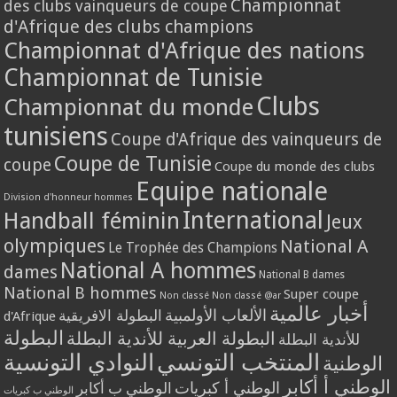
Championnat
des clubs vainqueurs de coupe
d'Afrique des clubs champions
Championnat d'Afrique des nations
Championnat de Tunisie
Clubs
Championnat du monde
tunisiens
Coupe d'Afrique des vainqueurs de
Coupe de Tunisie
coupe
Coupe du monde des clubs
Equipe nationale
Division d'honneur hommes
International
Handball féminin
Jeux
olympiques
National A
Le Trophée des Champions
National A hommes
dames
National B dames
National B hommes
Super coupe
Non classé
Non classé @ar
أخبار عالمية
الألعاب الأولمبية
البطولة الافريقية
d'Afrique
البطولة
البطولة العربية للأندية البطلة
للأندية البطلة
المنتخب التونسي
النوادي التونسية
الوطنية
الوطني أ أكابر
الوطني أ كبريات
الوطني ب أكابر
الوطني ب كبريات