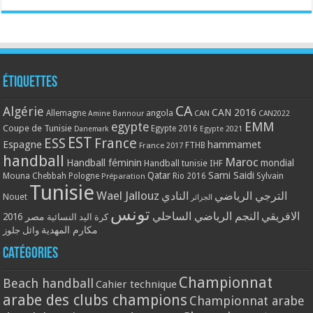
Étiquettes
CA
Algérie
CAN 2016
Allemagne
angola
CAN
Amine Bannour
CAN2022
EMM
egypte
Coupe de Tunisie
Egypte 2016
Danemark
Egypte 2021
EST
ESS
France
Espagne
hammamet
France 2017
FTHB
handball
Maroc
Handball féminin
mondial
Handball tunisie
IHF
Qatar
Sami Saidi
Mouna Chebbah
Pologne
Rio 2016
Sylvain
Préparation
Tunisie
Wael Jallouz
الترجي الرياضي
النادي
Nouet
الجزائر
تونس
الافريقي
النجم الرياضي الساحلي
مصر 2016
كرة اليد النسائية
مكارم المهدية
وائل جلوز
Catégories
Championnat
Beach handball
Cahier technique
arabe des clubs champions
Championnat arabe