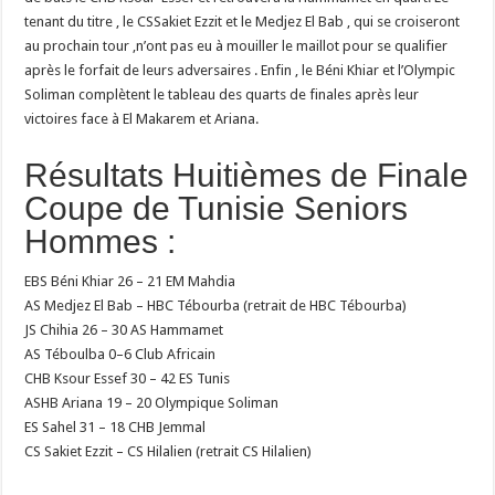
tenant du titre , le CSSakiet Ezzit et le Medjez El Bab , qui se croiseront
au prochain tour ,n’ont pas eu à mouiller le maillot pour se qualifier
après le forfait de leurs adversaires . Enfin , le Béni Khiar et l’Olympic
Soliman complètent le tableau des quarts de finales après leur
victoires face à El Makarem et Ariana.
Résultats Huitièmes de Finale
Coupe de Tunisie Seniors
Hommes :
EBS Béni Khiar 26 – 21 EM Mahdia
AS Medjez El Bab – HBC Tébourba (retrait de HBC Tébourba)
JS Chihia 26 – 30 AS Hammamet
AS Téboulba 0–6 Club Africain
CHB Ksour Essef 30 – 42 ES Tunis
ASHB Ariana 19 – 20 Olympique Soliman
ES Sahel 31 – 18 CHB Jemmal
CS Sakiet Ezzit – CS Hilalien (retrait CS Hilalien)