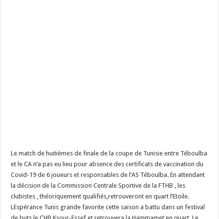
Le match de huitièmes de finale de la coupe de Tunisie entre Téboulba
et le CA n’a pas eu lieu pour absence des certificats de vaccination du
Covid-19 de 6 joueurs et responsables de l’AS Téboulba. En attendant
la décision de la Commission Centrale Sportive de la FTHB , les
clubistes , théoriquement qualifiés,retrouveront en quart l’Etoile.
LEspérance Tunis grande favorite cette saison a battu dans un festival
de buts le CHB Ksour-Essef et retrouvera la Hammamet en quart. Le