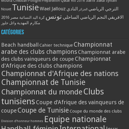
Qatar
Sami Saidi
Mouna Chebbah
Pologne
Rio 2016
Sylvain
Préparation
Tunisie
Wael Jallouz
الترجي الرياضي
النادي
Nouet
الجزائر
تونس
الافريقي
النجم الرياضي الساحلي
مصر 2016
كرة اليد النسائية
مكارم المهدية
وائل جلوز
Catégories
Championnat
Beach handball
Cahier technique
arabe des clubs champions
Championnat arabe
Championnat
des clubs vainqueurs de coupe
d'Afrique des clubs champions
Championnat d'Afrique des nations
Championnat de Tunisie
Clubs
Championnat du monde
tunisiens
Coupe d'Afrique des vainqueurs de
Coupe de Tunisie
coupe
Coupe du monde des clubs
Equipe nationale
Division d'honneur hommes
International
Handball féminin