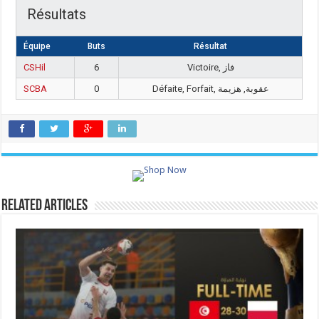
Résultats
Équipe
Buts
Résultat
CSHil
6
Victoire, فاز
SCBA
0
Défaite, Forfait, عقوبة, هزيمة
Related Articles