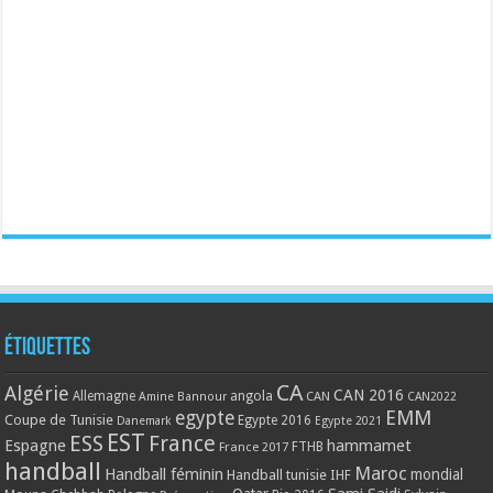
Étiquettes
CA
Algérie
CAN 2016
Allemagne
angola
CAN
Amine Bannour
CAN2022
EMM
egypte
Coupe de Tunisie
Egypte 2016
Danemark
Egypte 2021
EST
ESS
France
Espagne
hammamet
France 2017
FTHB
handball
Maroc
Handball féminin
mondial
Handball tunisie
IHF