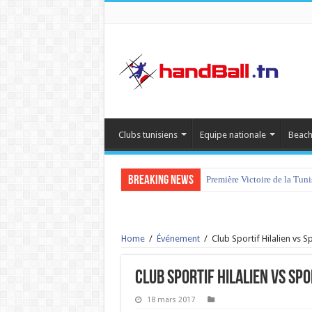
Clubs tunisiens
Equipe nationale
Beach
Breaking News
Première Victoire de la Tun
Home
/
Événement
/
Club Sportif Hilalien vs 
Club Sportif Hilalien vs Sp
18 mars 2017