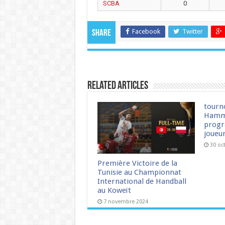
SCBA
0
Facebook
Twitter
Share
Related Articles
tourn
Hamm
progr
joueu
30 oc
Première Victoire de la
Tunisie au Championnat
International de Handball
au Koweït
7 novembre 2024