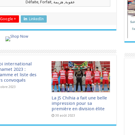
Défaite, Forfait, عقوبة, هزيمة
Google +
LinkedIn
oi international
amet 2023 :
amme et liste des
rs convoqués
tobre 2023
La JS Chihia a fait une belle
impression pour sa
première en division élite
30 août 2023