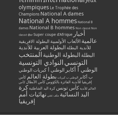
Jeux
olympiques
Le Trophée des
National A dames
Champions
National A hommes
National B
National B hommes
dames
Non classé
Non
أخبار
Super coupe d'Afrique
classé @ar
عالمية
الألعاب الأولمبية
البطولة الافريقية
البطولة العربية للأندية
للأندية البطلة
المنتخب
البطولة الوطنية
البطلة
التونسي
النوادي التونسية
الوطني أ أكابر
الوطني أ كبريات
الوطني
بطولة العالم
ب أكابر
كأس
الوطني ب كبريات
إفريقيا للأندية الفائزة بالكؤوس
كأس الأبطال
كأس
كرة
كأس تونس
كرة اليد الشاطئية
العالم للأندية
اليد النسائية
نهائيات أمم
ملف تقني
إفريقيا