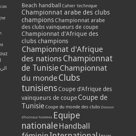
Beach handball
Cahier technique
CAN
Championnat arabe des clubs
gne
champions
Championnat arabe
des clubs vainqueurs de coupe
Championnat d'Afrique des
n
clubs champions
mi
Championnat d'Afrique
louz
Championnat
des nations
ا
de Tunisie
Championnat
الر
Clubs
du monde
tunisiens
Coupe d'Afrique des
Coupe de
vainqueurs de coupe
Tunisie
Coupe du monde des clubs
Division
Equipe
d'honneur hommes
nationale
Handball
International
féminin