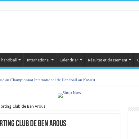
 handball
International
Calendrier
Résultat et classement
C
isie au Championnat International de Handball au Koweït
Sporting Club de Ben Arous
orting Club de Ben Arous