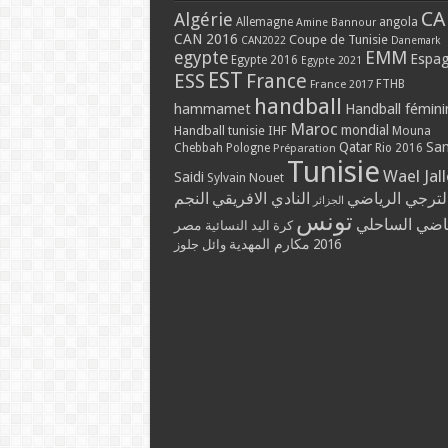
CA
Algérie
Allemagne
angola
Amine Bannour
CAN 2016
Coupe de Tunisie
CAN2022
Danemark
EMM
egypte
Espa
Egypte 2016
Egypte 2021
EST
ESS
France
France 2017
FTHB
handball
hammamet
Handball fémini
Maroc
mondial
Handball tunisie
IHF
Mouna
Qatar
Sa
Chebbah
Pologne
Rio 2016
Préparation
Tunisie
Wael Jal
Saidi
Sylvain Nouet
لترجي الرياضي
النادي الافريقي
النجم
الجزائر
تونس
ياضي الساحلي
مصر
كرة اليد النسائية
مكارم المهدية
2016
وائل جلوز