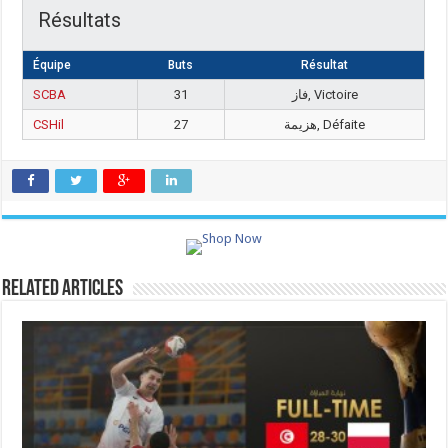
Résultats
Équipe
Buts
Résultat
SCBA
31
فاز, Victoire
CSHil
27
هزيمة, Défaite
Related Articles