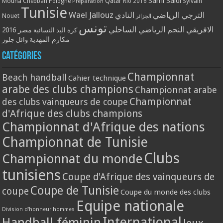
Qatar
Sami Saidi
Mouna Chebbah
Pologne
Rio 2016
Sylvain
Préparation
Tunisie
Wael Jallouz
الترجي الرياضي
النادي
Nouet
الجزائر
تونس
الافريقي
النجم الرياضي الساحلي
مصر 2016
كرة اليد النسائية
مكارم المهدية
وائل جلوز
Catégories
Championnat
Beach handball
Cahier technique
arabe des clubs champions
Championnat arabe
Championnat
des clubs vainqueurs de coupe
d'Afrique des clubs champions
Championnat d'Afrique des nations
Championnat de Tunisie
Clubs
Championnat du monde
tunisiens
Coupe d'Afrique des vainqueurs de
Coupe de Tunisie
coupe
Coupe du monde des clubs
Equipe nationale
Division d'honneur hommes
International
Handball féminin