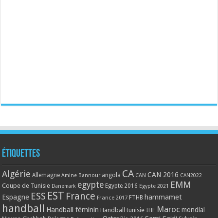
Étiquettes
CA
Algérie
CAN 2016
Allemagne
angola
CAN
Amine Bannour
CAN2022
EMM
egypte
Coupe de Tunisie
Egypte 2016
Danemark
Egypte 2021
EST
ESS
France
Espagne
hammamet
France 2017
FTHB
handball
Maroc
Handball féminin
mondial
Handball tunisie
IHF