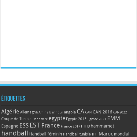
Étiquettes
CA
Algérie
CAN 2016
Allemagne
angola
CAN
Amine Bannour
CAN2022
EMM
egypte
Coupe de Tunisie
Egypte 2016
Danemark
Egypte 2021
EST
ESS
France
Espagne
hammamet
France 2017
FTHB
handball
Maroc
Handball féminin
mondial
Handball tunisie
IHF