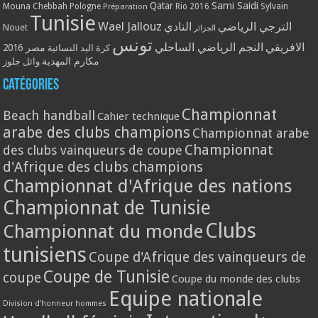
Qatar
Sami Saidi
Mouna Chebbah
Pologne
Rio 2016
Sylvain
Préparation
Tunisie
Wael Jallouz
الترجي الرياضي
النادي
Nouet
الجزائر
تونس
الافريقي
النجم الرياضي الساحلي
مصر 2016
كرة اليد النسائية
مكارم المهدية
وائل جلوز
Catégories
Championnat
Beach handball
Cahier technique
arabe des clubs champions
Championnat arabe
Championnat
des clubs vainqueurs de coupe
d'Afrique des clubs champions
Championnat d'Afrique des nations
Championnat de Tunisie
Clubs
Championnat du monde
tunisiens
Coupe d'Afrique des vainqueurs de
Coupe de Tunisie
coupe
Coupe du monde des clubs
Equipe nationale
Division d'honneur hommes