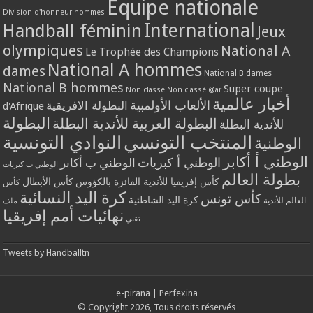
Equipe nationale
Division d'honneur hommes
International
Handball féminin
Jeux
olympiques
National A
Le Trophée des Champions
National A hommes
dames
National B dames
National B hommes
Super coupe
Non classé
Non classé @ar
أخبار عالمية
الألعاب الأولمبية
البطولة الافريقية
d'Afrique
البطولة
البطولة العربية للأندية البطلة
للأندية البطلة
المنتخب التونسي
النوادي التونسية
الوطنية
الوطني أ أكابر
الوطني أ كبريات
الوطني ب أكابر
الوطني ب كبريات
بطولة العالم
كأس إفريقيا للأندية الفائزة بالكؤوس
كأس الأبطال
كأس
كرة اليد النسائية
كأس تونس
كرة اليد الشاطئية
العالم للأندية
ملف
نهائيات أمم إفريقيا
تقني
Tweets by Handballtn
e-pirana
|
Perfexina
© Copyright 2026, Tous droits réservés