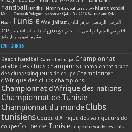
ESS
France
Espagne
hammamet
France 2017
FTHB
handball
Maroc
Handball féminin
mondial
Handball tunisie
IHF
Qatar
Sami Saidi
Mouna Chebbah
Pologne
Rio 2016
Sylvain
Préparation
Tunisie
Wael Jallouz
الترجي الرياضي
النادي
Nouet
الجزائر
تونس
الافريقي
النجم الرياضي الساحلي
مصر 2016
كرة اليد النسائية
مكارم المهدية
وائل جلوز
Catégories
Championnat
Beach handball
Cahier technique
arabe des clubs champions
Championnat arabe
Championnat
des clubs vainqueurs de coupe
d'Afrique des clubs champions
Championnat d'Afrique des nations
Championnat de Tunisie
Clubs
Championnat du monde
tunisiens
Coupe d'Afrique des vainqueurs de
Coupe de Tunisie
coupe
Coupe du monde des clubs