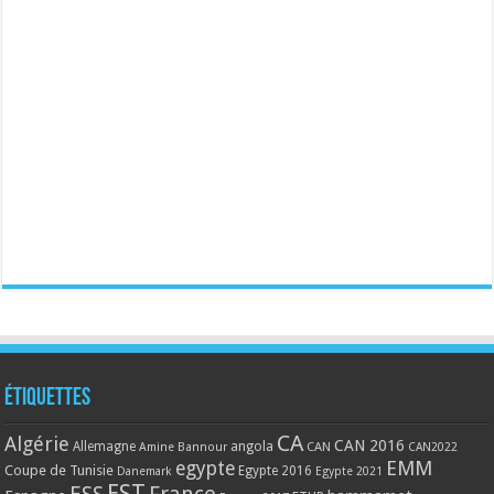
Étiquettes
CA
Algérie
CAN 2016
Allemagne
angola
CAN
Amine Bannour
CAN2022
EMM
egypte
Coupe de Tunisie
Egypte 2016
Danemark
Egypte 2021
EST