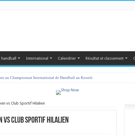
 handball
International
Calendrier
Résultat et classement
C
isie au Championnat International de Handball au Koweït
en vs Club Sportif Hilalien
 vs Club Sportif Hilalien