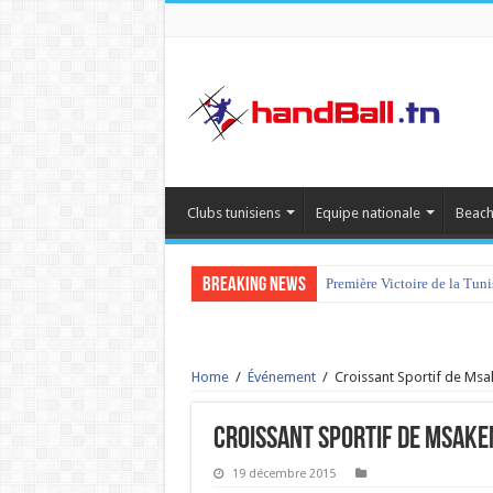
Clubs tunisiens
Equipe nationale
Beach
Breaking News
Première Victoire de la Tun
Home
/
Événement
/
Croissant Sportif de Msak
Croissant Sportif de Msaken
19 décembre 2015