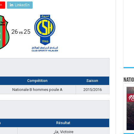
+
LinkedIn
26
25
vs
Natio
Compétition
Saison
Nationale B hommes poule A
2015/2016
s
Résultat
فاز, Victoire