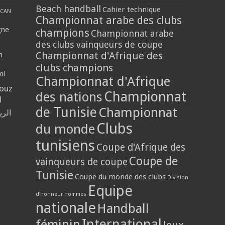
Beach handball
Cahier technique
CAN
Championnat arabe des clubs
gne
champions
Championnat arabe
des clubs vainqueurs de coupe
Championnat d'Afrique des
n
clubs champions
mi
Championnat d'Afrique
louz
Championnat
des nations
ا
de Tunisie
Championnat
الر
Clubs
du monde
tunisiens
Coupe d'Afrique des
Coupe de
vainqueurs de coupe
Tunisie
Coupe du monde des clubs
Division
Equipe
d'honneur hommes
nationale
Handball
International
féminin