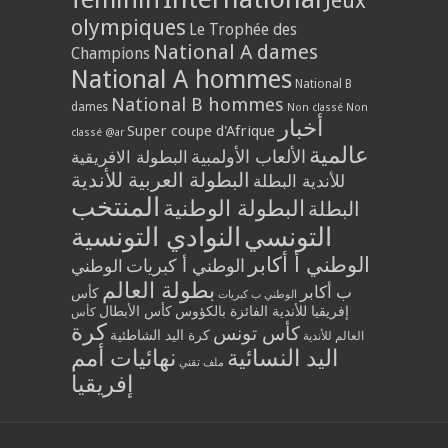
Jeux
olympiques
Le Trophée des
National A dames
Champions
National A hommes
National B
National B hommes
dames
Non classé
Non
أخبار
Super coupe d'Afrique
classé @ar
عالمية
الألعاب الأولمبية
البطولة الافريقية
البطولة العربية للأندية
للأندية البطلة
المنتخب
البطولة الوطنية
البطلة
التونسي
النوادي التونسية
الوطني أ أكابر
الوطني أ كبريات
الوطني
بطولة العالم
ب أكابر
كأس
الوطني ب كبريات
إفريقيا للأندية الفائزة بالكؤوس
كأس الأبطال
كأس
كرة
كأس تونس
كرة اليد الشاطئية
العالم للأندية
اليد النسائية
نهائيات أمم
ملف تقني
إفريقيا