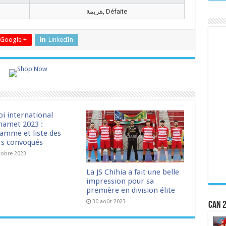
هزيمة, Défaite
Google +
LinkedIn
oi international
amet 2023 :
amme et liste des
rs convoqués
tobre 2023
La JS Chihia a fait une belle
impression pour sa
première en division élite
30 août 2023
CAN 2