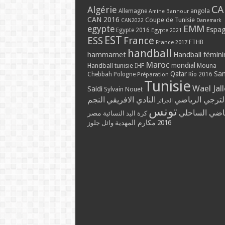
CA
Algérie
Allemagne
angola
Amine Bannour
CAN 2016
Coupe de Tunisie
CAN2022
Danemark
EMM
egypte
Espa
Egypte 2016
Egypte 2021
EST
ESS
France
France 2017
FTHB
handball
hammamet
Handball fémini
Maroc
mondial
Handball tunisie
IHF
Mouna
Qatar
Sa
Chebbah
Pologne
Rio 2016
Préparation
Tunisie
Wael Jal
Saidi
Sylvain Nouet
لترجي الرياضي
النادي الافريقي
النجم
الجزائر
تونس
ياضي الساحلي
مصر
كرة اليد النسائية
مكارم المهدية
2016
وائل جلوز