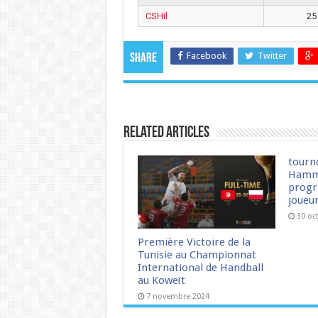
CSHil
25
Facebook
Twitter
Share
Related Articles
tourn
Hamm
progr
joueu
30 oc
Première Victoire de la
Tunisie au Championnat
International de Handball
au Koweït
7 novembre 2024