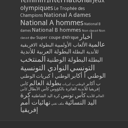
Jeux
olympiques
Le Trophée des
National A dames
Champions
National A hommes
National B
National B hommes
dames
Non classé
Non
أخبار
Super coupe d'Afrique
classé @ar
عالمية
الألعاب الأولمبية
البطولة الافريقية
البطولة العربية للأندية
للأندية البطلة
المنتخب
البطولة الوطنية
البطلة
التونسي
النوادي التونسية
الوطني أ أكابر
الوطني أ كبريات
الوطني
بطولة العالم
ب أكابر
كأس
الوطني ب كبريات
إفريقيا للأندية الفائزة بالكؤوس
كأس الأبطال
كأس
كرة
كأس تونس
كرة اليد الشاطئية
العالم للأندية
اليد النسائية
نهائيات أمم
ملف تقني
إفريقيا