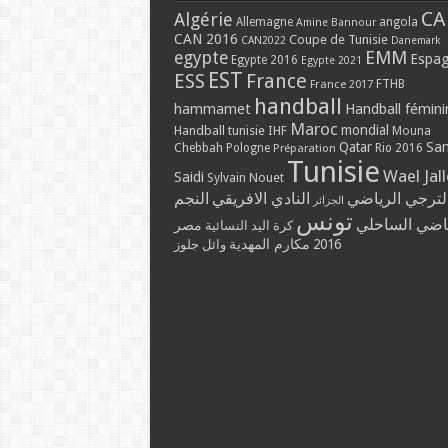
CA
Algérie
Allemagne
angola
Amine Bannour
CAN 2016
Coupe de Tunisie
CAN2022
Danemark
EMM
egypte
Espa
Egypte 2016
Egypte 2021
EST
ESS
France
France 2017
FTHB
handball
hammamet
Handball fémini
Maroc
mondial
Handball tunisie
IHF
Mouna
Qatar
Sa
Chebbah
Pologne
Rio 2016
Préparation
Tunisie
Wael Jal
Saidi
Sylvain Nouet
لترجي الرياضي
النادي الافريقي
النجم
الجزائر
تونس
ياضي الساحلي
مصر
كرة اليد النسائية
مكارم المهدية
2016
وائل جلوز