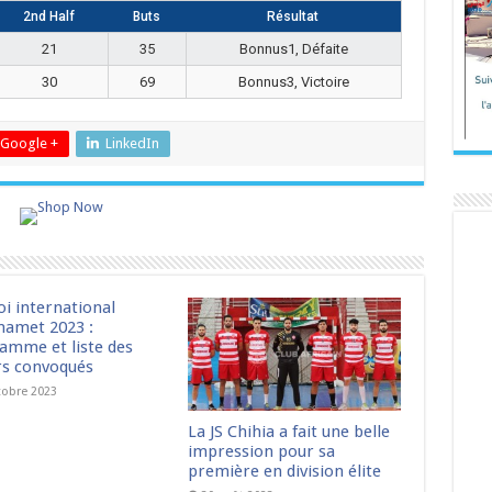
2nd Half
Buts
Résultat
21
35
Bonnus1, Défaite
30
69
Bonnus3, Victoire
Google +
LinkedIn
oi international
amet 2023 :
amme et liste des
rs convoqués
tobre 2023
La JS Chihia a fait une belle
impression pour sa
première en division élite