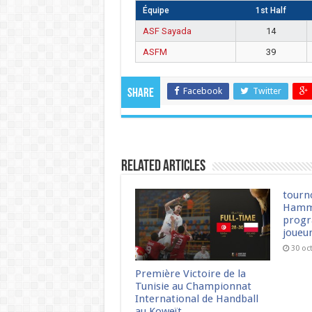
Équipe
1st Half
ASF Sayada
14
ASFM
39
Facebook
Twitter
Share
Related Articles
tourn
Hamm
progr
joueu
30 oc
Première Victoire de la
Tunisie au Championnat
International de Handball
au Koweït