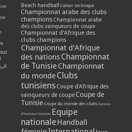
Beach handball
Cahier technique
CAN
Championnat arabe des clubs
gne
champions
Championnat arabe
des clubs vainqueurs de coupe
Championnat d'Afrique des
n
clubs champions
mi
Championnat d'Afrique
louz
Championnat
des nations
ا
de Tunisie
Championnat
الر
Clubs
du monde
tunisiens
Coupe d'Afrique des
Coupe de
vainqueurs de coupe
Tunisie
Coupe du monde des clubs
Division
Equipe
d'honneur hommes
nationale
Handball
International
féminin