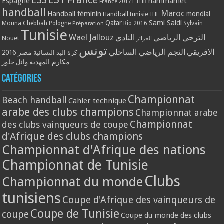
ESS
France
Espagne
hammamet
France 2017
FTHB
handball
Maroc
Handball féminin
mondial
Handball tunisie
IHF
Qatar
Sami Saidi
Mouna Chebbah
Pologne
Rio 2016
Sylvain
Préparation
Tunisie
Wael Jallouz
الترجي الرياضي
النادي
Nouet
الجزائر
تونس
الافريقي
النجم الرياضي الساحلي
مصر 2016
كرة اليد النسائية
مكارم المهدية
وائل جلوز
Catégories
Championnat
Beach handball
Cahier technique
arabe des clubs champions
Championnat arabe
Championnat
des clubs vainqueurs de coupe
d'Afrique des clubs champions
Championnat d'Afrique des nations
Championnat de Tunisie
Clubs
Championnat du monde
tunisiens
Coupe d'Afrique des vainqueurs de
Coupe de Tunisie
coupe
Coupe du monde des clubs