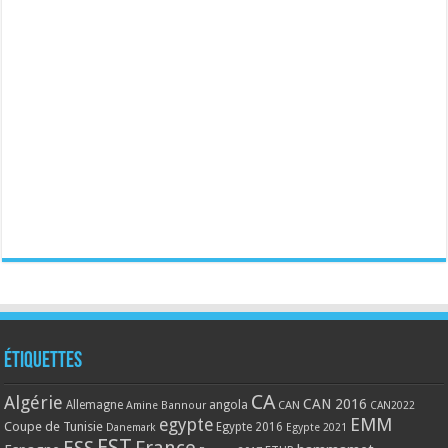
Étiquettes
CA
Algérie
CAN 2016
Allemagne
angola
CAN
Amine Bannour
CAN2022
EMM
egypte
Coupe de Tunisie
Egypte 2016
Danemark
Egypte 2021
EST