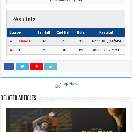
Résultats
Équipe
1st Half
2nd Half
Buts
Résultat
ASF Sayada
14
21
35
Bonnus1, Défaite
ASFM
39
30
69
Bonnus3, Victoire
Related Articles