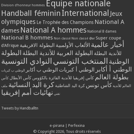
Equipe nationale
Division d'honneur hommes
International
Handball féminin
Jeux
olympiques
National A
Le Trophée des Champions
National A hommes
dames
National B dames
National B hommes
Super coupe
Non classé
Non classé @ar
أخبار عالمية
الألعاب الأولمبية
البطولة الافريقية
d'Afrique
البطولة
البطولة العربية للأندية البطلة
للأندية البطلة
المنتخب التونسي
النوادي التونسية
الوطنية
الوطني أ أكابر
الوطني أ كبريات
الوطني ب أكابر
الوطني ب كبريات
بطولة العالم
كأس إفريقيا للأندية الفائزة بالكؤوس
كأس الأبطال
كأس
كرة اليد النسائية
كأس تونس
كرة اليد الشاطئية
العالم للأندية
ملف
نهائيات أمم إفريقيا
تقني
Tweets by Handballtn
e-pirana
|
Perfexina
© Copyright 2026, Tous droits réservés