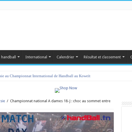
 handball
International
Calendrier
Résultat et classement
C
isie au Championnat International de Handball au Koweït
amet 2023 : programme et liste des joueurs convoqués
sie
/
Championnat national A dames 18-J : choc au sommet entre