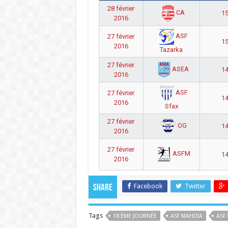
28 février
CA
15
2016
ASF
27 février
15
2016
Tazarka
27 février
ASEA
14
2016
ASF
27 février
14
2016
Sfax
27 février
OG
14
2016
27 février
ASFM
14
2016
Facebook
Twitter
Share
Tags
18 ÈME JOURNÉE
ASF MAHDIA
ASF