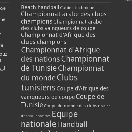
Beach handball
Cahier technique
CAN
Championnat arabe des clubs
gne
champions
Championnat arabe
des clubs vainqueurs de coupe
Championnat d'Afrique des
n
clubs champions
mi
Championnat d'Afrique
louz
Championnat
des nations
ا
de Tunisie
Championnat
الر
Clubs
du monde
tunisiens
Coupe d'Afrique des
Coupe de
vainqueurs de coupe
Tunisie
Coupe du monde des clubs
Division
Equipe
d'honneur hommes
nationale
Handball