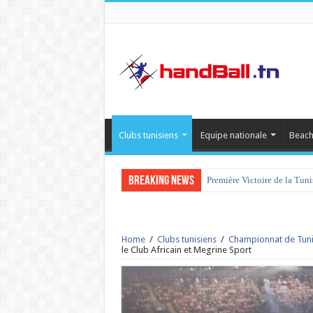
Clubs tunisiens
Equipe nationale
Beach
Breaking News
Première Victoire de la Tun
tournoi international Hamm
Home
/
Clubs tunisiens
/
Championnat de Tuni
le Club Africain et Megrine Sport