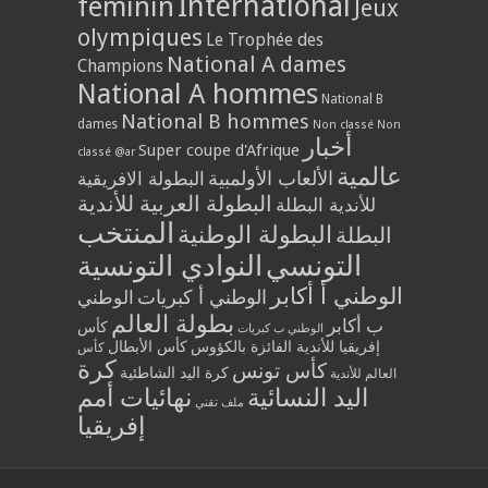
International
féminin
Jeux
olympiques
Le Trophée des
National A dames
Champions
National A hommes
National B
National B hommes
dames
Non classé
Non
أخبار
Super coupe d'Afrique
classé @ar
عالمية
الألعاب الأولمبية
البطولة الافريقية
البطولة العربية للأندية
للأندية البطلة
المنتخب
البطولة الوطنية
البطلة
التونسي
النوادي التونسية
الوطني أ أكابر
الوطني أ كبريات
الوطني
بطولة العالم
ب أكابر
كأس
الوطني ب كبريات
إفريقيا للأندية الفائزة بالكؤوس
كأس الأبطال
كأس
كرة
كأس تونس
كرة اليد الشاطئية
العالم للأندية
اليد النسائية
نهائيات أمم
ملف تقني
إفريقيا