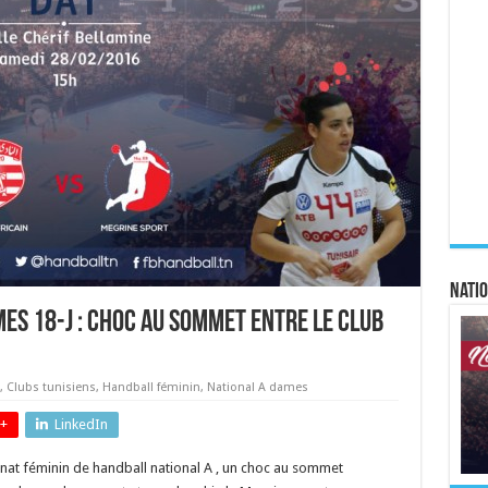
Natio
es 18-J : choc au sommet entre le Club
,
Clubs tunisiens
,
Handball féminin
,
National A dames
+
LinkedIn
nnat féminin de handball national A , un choc au sommet