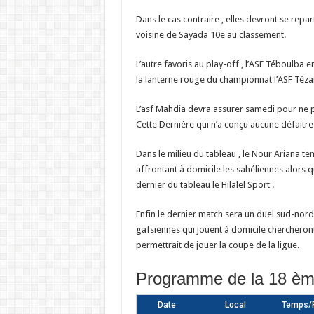
Dans le cas contraire , elles devront se repar
voisine de Sayada 10e au classement.
L’autre favoris au play-off , l’ASF Téboulba e
la lanterne rouge du championnat l’ASF Téza
L’asf Mahdia devra assurer samedi pour ne pas
Cette Dernière qui n’a conçu aucune défaitre 
Dans le milieu du tableau , le Nour Ariana t
affrontant à domicile les sahéliennes alors qu
dernier du tableau le Hilalel Sport .
Enfin le dernier match sera un duel sud-nor
gafsiennes qui jouent à domicile chercheront 
permettrait de jouer la coupe de la ligue.
Programme de la 18 èm
Date
Local
Temps/R