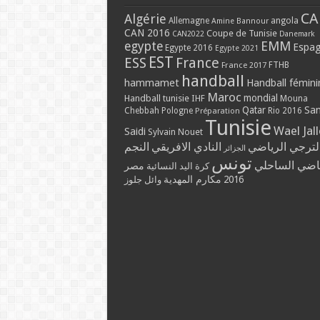
CA
Algérie
Allemagne
angola
Amine Bannour
CAN 2016
Coupe de Tunisie
CAN2022
Danemark
EMM
egypte
Espa
Egypte 2016
Egypte 2021
EST
ESS
France
France 2017
FTHB
handball
hammamet
Handball fémini
Maroc
mondial
Handball tunisie
IHF
Mouna
Qatar
Sa
Chebbah
Pologne
Rio 2016
Préparation
Tunisie
Wael Jal
Saidi
Sylvain Nouet
لترجي الرياضي
النادي الافريقي
النجم
الجزائر
تونس
ياضي الساحلي
مصر
كرة اليد النسائية
مكارم المهدية
2016
وائل جلوز