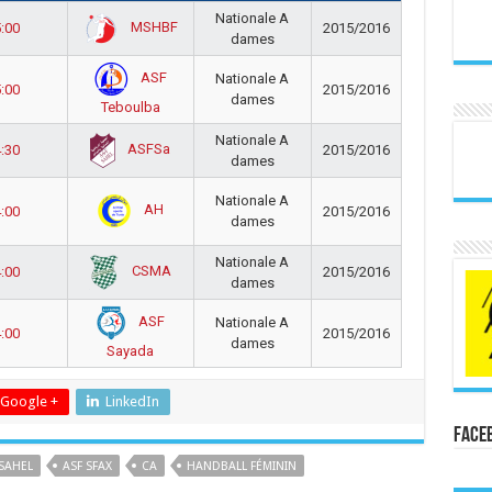
Nationale A
MSHBF
:00
2015/2016
dames
ASF
Nationale A
:00
2015/2016
dames
Teboulba
Nationale A
ASFSa
:30
2015/2016
dames
Nationale A
AH
:00
2015/2016
dames
Nationale A
CSMA
:00
2015/2016
dames
ASF
Nationale A
:00
2015/2016
dames
Sayada
Google +
LinkedIn
Face
 SAHEL
ASF SFAX
CA
HANDBALL FÉMININ