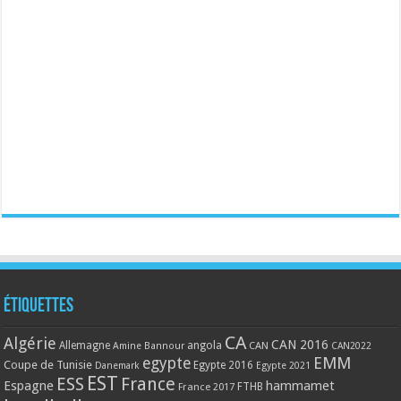
Étiquettes
CA
Algérie
CAN 2016
Allemagne
angola
CAN
Amine Bannour
CAN2022
EMM
egypte
Coupe de Tunisie
Egypte 2016
Danemark
Egypte 2021
EST
ESS
France
Espagne
hammamet
France 2017
FTHB