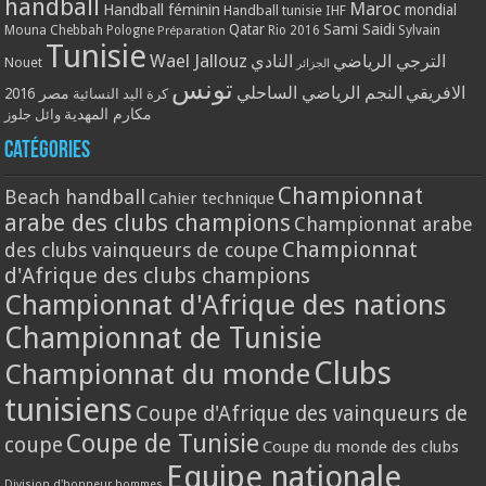
handball
Maroc
Handball féminin
mondial
Handball tunisie
IHF
Qatar
Sami Saidi
Mouna Chebbah
Pologne
Rio 2016
Sylvain
Préparation
Tunisie
Wael Jallouz
الترجي الرياضي
النادي
Nouet
الجزائر
تونس
الافريقي
النجم الرياضي الساحلي
مصر 2016
كرة اليد النسائية
مكارم المهدية
وائل جلوز
Catégories
Championnat
Beach handball
Cahier technique
arabe des clubs champions
Championnat arabe
Championnat
des clubs vainqueurs de coupe
d'Afrique des clubs champions
Championnat d'Afrique des nations
Championnat de Tunisie
Clubs
Championnat du monde
tunisiens
Coupe d'Afrique des vainqueurs de
Coupe de Tunisie
coupe
Coupe du monde des clubs
Equipe nationale
Division d'honneur hommes