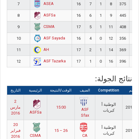
ASEA
7
16
7
1
8
375
41
ASFSa
8
16
6
1
9
445
48
CSMA
9
17
5
1
11
408
46
ASF Sayada
10
16
4
0
12
356
44
AH
11
17
2
1
14
369
46
ASF Tazarka
12
17
1
0
16
396
57
نتائج الجولة:
لموسم
Competition
الضيف
الوقت/النتيجة
الرئيسية
التاريخ
2
الوطنية أ
2016/2
15:00
مارس
ASF
كبريات
ASFSa
2016
Sfax
20
الوطنية أ
2016/2
15 – 26
فبراير
كبريات
CSMA
CA
2016