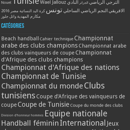
Tunisie
Wael Jallouz
الترجي الرياضي
النادي
Nouet
الجزائر
تونس
الافريقي
النجم الرياضي الساحلي
مصر 2016
كرة اليد النسائية
مكارم المهدية
وائل جلوز
Catégories
Championnat
Beach handball
Cahier technique
arabe des clubs champions
Championnat arabe
Championnat
des clubs vainqueurs de coupe
d'Afrique des clubs champions
Championnat d'Afrique des nations
Championnat de Tunisie
Clubs
Championnat du monde
tunisiens
Coupe d'Afrique des vainqueurs de
Coupe de Tunisie
coupe
Coupe du monde des clubs
Equipe nationale
Division d'honneur hommes
International
Handball féminin
Jeux