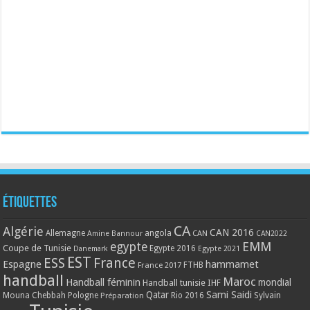
Étiquettes
CA
Algérie
CAN 2016
Allemagne
angola
CAN
Amine Bannour
CAN2022
EMM
egypte
Coupe de Tunisie
Egypte 2016
Danemark
Egypte 2021
EST
ESS
France
Espagne
hammamet
France 2017
FTHB
handball
Maroc
Handball féminin
mondial
Handball tunisie
IHF
Qatar
Sami Saidi
Mouna Chebbah
Pologne
Rio 2016
Sylvain
Préparation