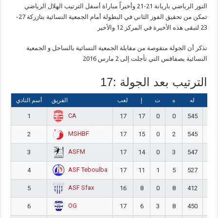
النور الرياضي باريانة 21-21 وأخيراً مباراة أسفل الترتيب الهلال الرياضي
تمكن من تحقيق الفوز الثاني في البطولة أمام الجمعية النسائية بتازركة 27-
23 لتبقى هذه الأخيرة في المركز 12 والأخير
نذكر أن الجولة منقوصة من مقابلة الجمعية النسائية بالساحل و الجمعية
النسائية بصفاقس التي تأجلت إلى 2 مارس 2016
الترتيب بعد الجولة :17
عليه
له
ه
ت
إ
لعب
الفريق
أسم النادي
CA
1
17
17
0
0
545
32
MSHBF
2
17
15
0
2
545
39
ASFM
3
17
14
0
3
547
38
ASF Teboulba
4
17
11
1
5
527
43
ASF Sfax
5
16
8
0
8
412
45
OG
6
17
6
3
8
450
51