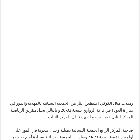
زميلات منال الكوكي استطعن الثأر من الجمعية النسائية بالمهدية والفوز في
مباراة العودة في قاعة الزواوي بنتيجة 32-26
و بالتالي
تحتل مقرين الرياضية
المركز الثاني فيما تتراجع المهدية
الى المركز الثالث
صاحبة المركز الرابع
الجمعية النسائية بطبلبة وجدن
صعوبة في الفوز
على
أولمبيك قفصة بنتيجة 23-21 وتعادلت الجمعية النسائية بصيادة أمام
نظيرتها