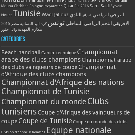
Handball féminin
mondial
Handball tunisie
IHF
Qatar
Sami Saidi
Mouna Chebbah
Pologne
Rio 2016
Sylvain
Préparation
Tunisie
Wael Jallouz
الترجي الرياضي
النادي
Nouet
الجزائر
تونس
الافريقي
النجم الرياضي الساحلي
مصر 2016
كرة اليد النسائية
مكارم المهدية
وائل جلوز
Catégories
Championnat
Beach handball
Cahier technique
arabe des clubs champions
Championnat arabe
Championnat
des clubs vainqueurs de coupe
d'Afrique des clubs champions
Championnat d'Afrique des nations
Championnat de Tunisie
Clubs
Championnat du monde
tunisiens
Coupe d'Afrique des vainqueurs de
Coupe de Tunisie
coupe
Coupe du monde des clubs
Equipe nationale
Division d'honneur hommes