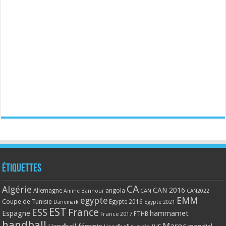
Étiquettes
CA
Algérie
CAN 2016
Allemagne
angola
CAN
Amine Bannour
CAN2022
EMM
egypte
Coupe de Tunisie
Egypte 2016
Danemark
Egypte 2021
EST
ESS
France
Espagne
hammamet
France 2017
FTHB
handball
Maroc