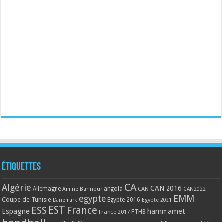
Étiquettes
CA
Algérie
CAN 2016
Allemagne
angola
CAN
Amine Bannour
CAN2022
EMM
egypte
Coupe de Tunisie
Egypte 2016
Danemark
Egypte 2021
EST
ESS
France
Espagne
hammamet
France 2017
FTHB