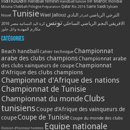
handball
Maroc
Handball féminin
mondial
Handball tunisie
IHF
Qatar
Sami Saidi
Mouna Chebbah
Pologne
Rio 2016
Sylvain
Préparation
Tunisie
Wael Jallouz
الترجي الرياضي
النادي
Nouet
الجزائر
تونس
الافريقي
النجم الرياضي الساحلي
مصر 2016
كرة اليد النسائية
مكارم المهدية
وائل جلوز
Catégories
Championnat
Beach handball
Cahier technique
arabe des clubs champions
Championnat arabe
Championnat
des clubs vainqueurs de coupe
d'Afrique des clubs champions
Championnat d'Afrique des nations
Championnat de Tunisie
Clubs
Championnat du monde
tunisiens
Coupe d'Afrique des vainqueurs de
Coupe de Tunisie
coupe
Coupe du monde des clubs
Equipe nationale
Division d'honneur hommes