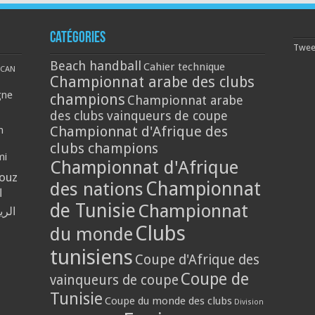
Catégories
Tweet
Beach handball
Cahier technique
CAN
Championnat arabe des clubs
gne
champions
Championnat arabe
des clubs vainqueurs de coupe
Championnat d'Afrique des
n
clubs champions
mi
Championnat d'Afrique
louz
Championnat
des nations
ا
de Tunisie
Championnat
الر
Clubs
du monde
tunisiens
Coupe d'Afrique des
Coupe de
vainqueurs de coupe
Tunisie
Coupe du monde des clubs
Division