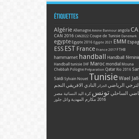
Étiquettes
CA
Algérie
Allemagne
angola
Amine Bannour
CAN 2016
Coupe de Tunisie
CAN2022
Danemark
EMM
egypte
Espa
Egypte 2016
Egypte 2021
EST
ESS
France
France 2017
FTHB
handball
hammamet
Handball fémini
Maroc
mondial
Handball tunisie
IHF
Mouna
Qatar
Sa
Chebbah
Pologne
Rio 2016
Préparation
Tunisie
Wael Jal
Saidi
Sylvain Nouet
لترجي الرياضي
النادي الافريقي
النجم
الجزائر
تونس
ياضي الساحلي
مصر
كرة اليد النسائية
2016
مكارم المهدية
وائل جلوز