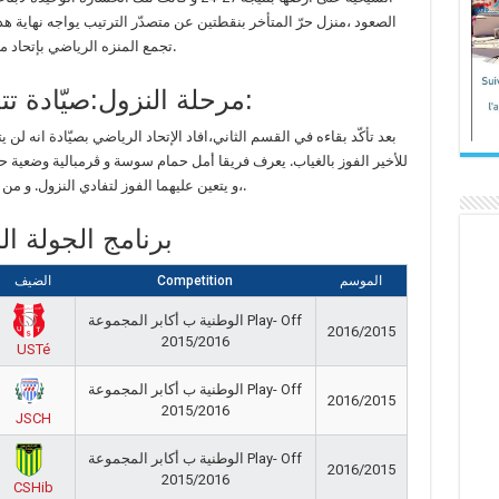
الصعود ،منزل حرّ المتأخر بنقطتين عن متصدّر الترتيب يواجه نهاية هذا
تجمع المنزه الرياضي بإتحاد منزل تميم فيما تستضيف جندوبة الملعب التونسي.
مرحلة النزول:صيّادة تتخلّف عن لقاء سيدي بوزيد:
بعد تأكّد بقاءه في القسم الثاني،افاد الإتحاد الرياضي بصيّادة انه ل
للأخير الفوز بالغياب. يعرف فريقا أمل حمام سوسة و ڨرمبالية وضعية حرج
،و يتعين عليهما الفوز لتفادي النزول. و من جهة أخرى يواجه سبورتنغ بن عروس نادي زغوان.
برنامج الجولة 
الموسم
Competition
الضيف
الوطنية ب أكابر المجموعة Play- Off
2016/2015
2015/2016
USTé
الوطنية ب أكابر المجموعة Play- Off
2016/2015
2015/2016
JSCH
الوطنية ب أكابر المجموعة Play- Off
2016/2015
2015/2016
CSHib