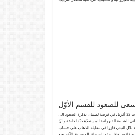
يتحوّل نادي الشيحية الرياضية متصدّر الترتيب الى القيروان يوم السبت 23 أفريل في فرصة لضمان تذكرة الصعود الى
الشبيبة القيروانية المستعدّة جيّدا خاصّة و أنّ
 بلال النبتي فازوا في مقابلة الذهاب على حساب
سارة الوحيدة لأبناء صفاقس خلال هذه المرحلة. المتسابق الآخر نحو