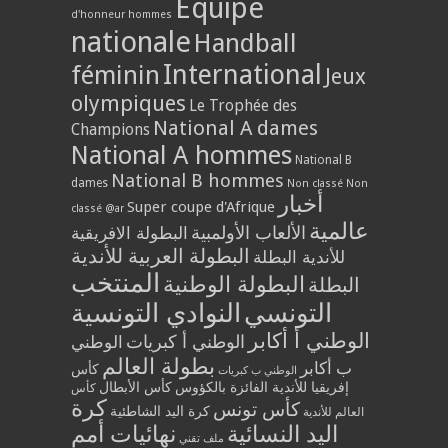
Equipe
d'honneur hommes
nationale
Handball
International
féminin
Jeux
olympiques
Le Trophée des
National A dames
Champions
National A hommes
National B
National B hommes
dames
Non classé
Non
أخبار
Super coupe d'Afrique
classé @ar
عالمية
الألعاب الأولمبية
البطولة الافريقية
البطولة العربية للأندية
للأندية البطلة
المنتخب
البطولة الوطنية
البطلة
التونسي
النوادي التونسية
الوطني أ أكابر
الوطني أ كبريات
الوطني
بطولة العالم
ب أكابر
كأس
الوطني ب كبريات
إفريقيا للأندية الفائزة بالكؤوس
كأس الأبطال
كأس
كرة
كأس تونس
كرة اليد الشاطئية
العالم للأندية
اليد النسائية
نهائيات أمم
ملف تقني