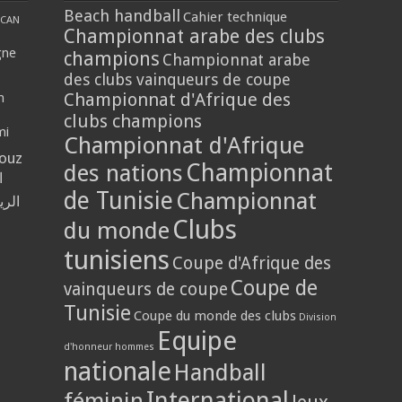
Beach handball
Cahier technique
CAN
Championnat arabe des clubs
gne
champions
Championnat arabe
des clubs vainqueurs de coupe
Championnat d'Afrique des
n
clubs champions
mi
Championnat d'Afrique
louz
Championnat
des nations
ا
de Tunisie
Championnat
الر
Clubs
du monde
tunisiens
Coupe d'Afrique des
Coupe de
vainqueurs de coupe
Tunisie
Coupe du monde des clubs
Division
Equipe
d'honneur hommes
nationale
Handball
International
féminin