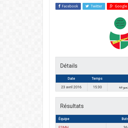
Facebook
Twitter
Google 
Détails
Date
Temps
23 avril 2016
15:30
Résultats
Équipe
But
FSMH
36