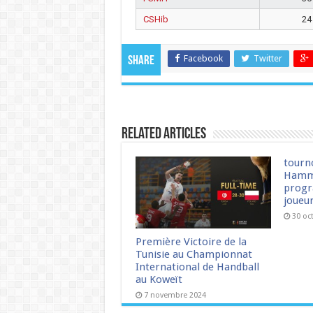
CSHib
24
Facebook
Twitter
Share
Related Articles
tourn
Hamm
progr
joueu
30 oc
Première Victoire de la
Tunisie au Championnat
International de Handball
au Koweït
7 novembre 2024