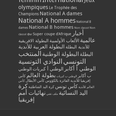
Jeux
olympiques
Le Trophée des
National A dames
Champions
National A hommes
National B
National B hommes
dames
Non classé
Non
أخبار
Super coupe d'Afrique
classé @ar
عالمية
الألعاب الأولمبية
البطولة الافريقية
البطولة العربية للأندية
للأندية البطلة
المنتخب
البطولة الوطنية
البطلة
التونسي
النوادي التونسية
الوطني أ أكابر
الوطني أ كبريات
الوطني
بطولة العالم
ب أكابر
كأس
الوطني ب كبريات
إفريقيا للأندية الفائزة بالكؤوس
كأس الأبطال
كأس
كرة
كأس تونس
كرة اليد الشاطئية
العالم للأندية
اليد النسائية
نهائيات أمم
ملف تقني
إفريقيا