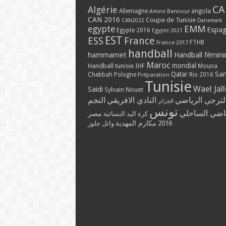
CA
Algérie
Allemagne
angola
Amine Bannour
CAN 2016
Coupe de Tunisie
CAN2022
Danemark
EMM
egypte
Espa
Egypte 2016
Egypte 2021
EST
ESS
France
France 2017
FTHB
handball
hammamet
Handball fémini
Maroc
mondial
Handball tunisie
IHF
Mouna
Qatar
Sa
Chebbah
Pologne
Rio 2016
Préparation
Tunisie
Wael Jal
Saidi
Sylvain Nouet
لترجي الرياضي
النادي الافريقي
النجم
الجزائر
تونس
ياضي الساحلي
مصر
كرة اليد النسائية
مكارم المهدية
2016
وائل جلوز