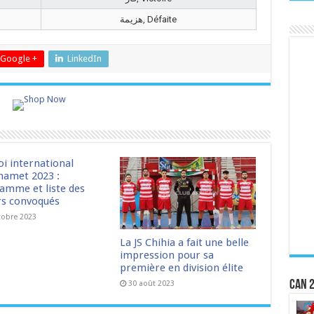
هزيمة, Défaite
Google +
LinkedIn
oi international
amet 2023 :
amme et liste des
rs convoqués
tobre 2023
La JS Chihia a fait une belle
impression pour sa
première en division élite
CAN 2
30 août 2023