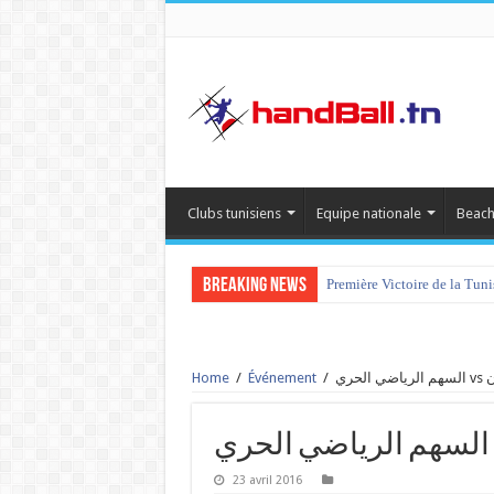
Clubs tunisiens
Equipe nationale
Beach
Breaking News
Première Victoire de la Tun
Home
/
Événement
/
ري
23 avril 2016