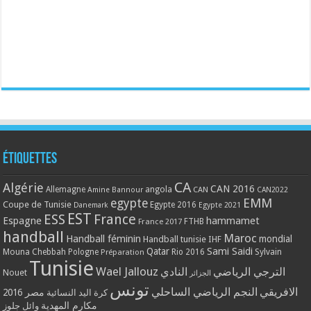
Étiquettes
CA
Algérie
CAN 2016
Allemagne
angola
CAN
Amine Bannour
CAN2022
EMM
egypte
Coupe de Tunisie
Egypte 2016
Danemark
Egypte 2021
EST
ESS
France
Espagne
hammamet
France 2017
FTHB
handball
Maroc
Handball féminin
mondial
Handball tunisie
IHF
Qatar
Sami Saidi
Mouna Chebbah
Pologne
Rio 2016
Sylvain
Préparation
Tunisie
Wael Jallouz
الترجي الرياضي
النادي
Nouet
الجزائر
تونس
الافريقي
النجم الرياضي الساحلي
مصر 2016
كرة اليد النسائية
مكارم المهدية
وائل جلوز