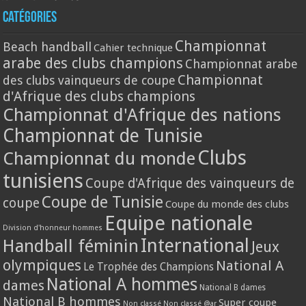
Catégories
Championnat
Beach handball
Cahier technique
arabe des clubs champions
Championnat arabe
Championnat
des clubs vainqueurs de coupe
d'Afrique des clubs champions
Championnat d'Afrique des nations
Championnat de Tunisie
Clubs
Championnat du monde
tunisiens
Coupe d'Afrique des vainqueurs de
Coupe de Tunisie
coupe
Coupe du monde des clubs
Equipe nationale
Division d'honneur hommes
International
Handball féminin
Jeux
olympiques
National A
Le Trophée des Champions
National A hommes
dames
National B dames
National B hommes
Super coupe
Non classé
Non classé @ar