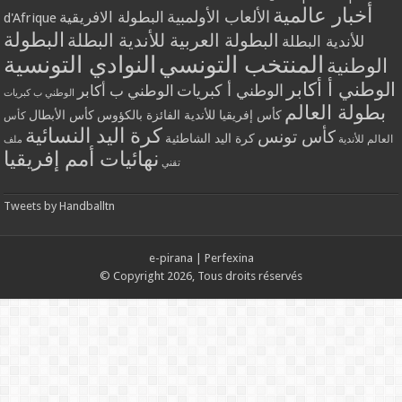
أخبار عالمية
الألعاب الأولمبية
البطولة الافريقية
d'Afrique
البطولة
البطولة العربية للأندية البطلة
للأندية البطلة
المنتخب التونسي
النوادي التونسية
الوطنية
الوطني أ أكابر
الوطني أ كبريات
الوطني ب أكابر
الوطني ب كبريات
بطولة العالم
كأس إفريقيا للأندية الفائزة بالكؤوس
كأس الأبطال
كأس
كرة اليد النسائية
كأس تونس
كرة اليد الشاطئية
العالم للأندية
ملف
نهائيات أمم إفريقيا
تقني
Tweets by Handballtn
e-pirana
|
Perfexina
© Copyright 2026, Tous droits réservés