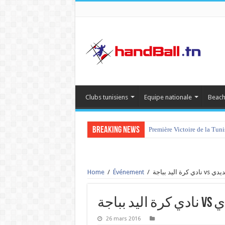
Clubs tunisiens
Equipe nationale
Beach
Breaking News
Première Victoire de la Tun
Home
/
Événement
/
يد بباجة
اجة
26 mars 2016