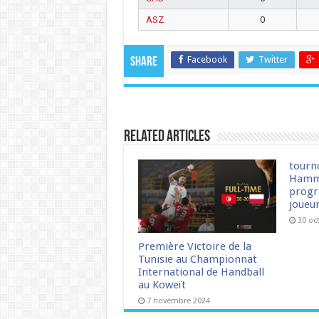
ASZ
0
Facebook
Twitter
Share
Related Articles
tourn
Hamm
progr
joueu
30 oc
Première Victoire de la
Tunisie au Championnat
International de Handball
au Koweït
7 novembre 2024