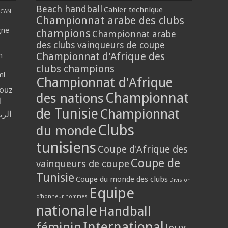
Beach handball
Cahier technique
CAN
Championnat arabe des clubs
gne
champions
Championnat arabe
des clubs vainqueurs de coupe
Championnat d'Afrique des
n
clubs champions
mi
Championnat d'Afrique
louz
Championnat
des nations
ا
de Tunisie
Championnat
الر
Clubs
du monde
tunisiens
Coupe d'Afrique des
Coupe de
vainqueurs de coupe
Tunisie
Coupe du monde des clubs
Division
Equipe
d'honneur hommes
nationale
Handball
International
féminin