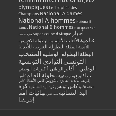
Jeux
olympiques
Le Trophée des
National A dames
Champions
National A hommes
National B
National B hommes
dames
Non classé
Non
أخبار
Super coupe d'Afrique
classé @ar
عالمية
الألعاب الأولمبية
البطولة الافريقية
البطولة العربية للأندية
للأندية البطلة
المنتخب
البطولة الوطنية
البطلة
التونسي
النوادي التونسية
الوطني أ أكابر
الوطني أ كبريات
الوطني
بطولة العالم
ب أكابر
كأس
الوطني ب كبريات
إفريقيا للأندية الفائزة بالكؤوس
كأس الأبطال
كأس
كرة
كأس تونس
كرة اليد الشاطئية
العالم للأندية
اليد النسائية
نهائيات أمم
ملف تقني
إفريقيا