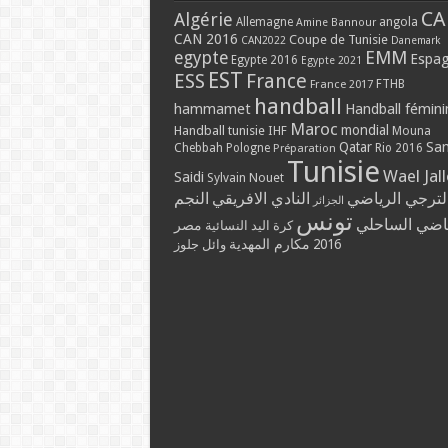
CA
Algérie
Allemagne
angola
Amine Bannour
CAN 2016
Coupe de Tunisie
CAN2022
Danemark
EMM
egypte
Espa
Egypte 2016
Egypte 2021
EST
ESS
France
France 2017
FTHB
handball
hammamet
Handball fémini
Maroc
mondial
Handball tunisie
IHF
Mouna
Qatar
Sa
Chebbah
Pologne
Rio 2016
Préparation
Tunisie
Wael Jal
Saidi
Sylvain Nouet
لترجي الرياضي
النادي الافريقي
النجم
الجزائر
تونس
ياضي الساحلي
مصر
كرة اليد النسائية
مكارم المهدية
2016
وائل جلوز