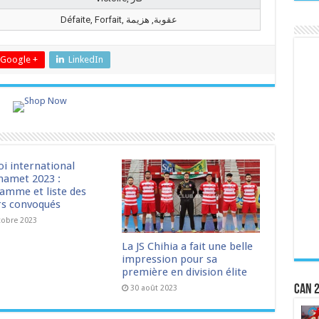
Défaite, Forfait, عقوبة, هزيمة
Google +
LinkedIn
oi international
amet 2023 :
amme et liste des
rs convoqués
tobre 2023
La JS Chihia a fait une belle
impression pour sa
première en division élite
CAN 2
30 août 2023