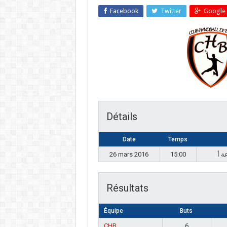
Facebook
Twitter
Google 
Détails
Date
Temps
26 mars 2016
15:00
Résultats
Équipe
Buts
CHB
6