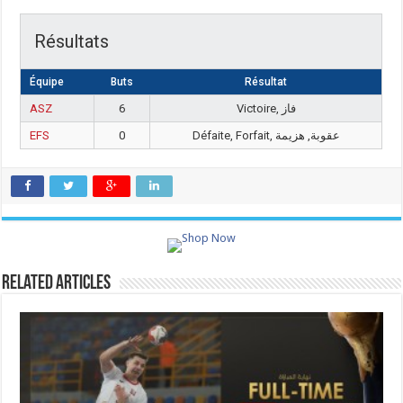
Résultats
Équipe
Buts
Résultat
ASZ
6
Victoire, فاز
EFS
0
Défaite, Forfait, عقوبة, هزيمة
Related Articles