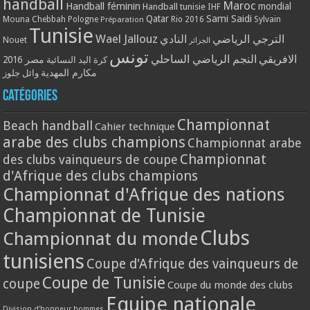
handball
Maroc
Handball féminin
mondial
Handball tunisie
IHF
Qatar
Sami Saidi
Mouna Chebbah
Pologne
Rio 2016
Sylvain
Préparation
Tunisie
Wael Jallouz
الترجي الرياضي
النادي
Nouet
الجزائر
تونس
الافريقي
النجم الرياضي الساحلي
مصر 2016
كرة اليد النسائية
مكارم المهدية
وائل جلوز
Catégories
Championnat
Beach handball
Cahier technique
arabe des clubs champions
Championnat arabe
Championnat
des clubs vainqueurs de coupe
d'Afrique des clubs champions
Championnat d'Afrique des nations
Championnat de Tunisie
Clubs
Championnat du monde
tunisiens
Coupe d'Afrique des vainqueurs de
Coupe de Tunisie
coupe
Coupe du monde des clubs
Equipe nationale
Division d'honneur hommes