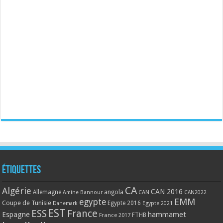
Étiquettes
CA
Algérie
CAN 2016
Allemagne
angola
CAN
Amine Bannour
CAN2022
EMM
egypte
Coupe de Tunisie
Egypte 2016
Danemark
Egypte 2021
EST
ESS
France
Espagne
hammamet
France 2017
FTHB