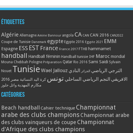
Étiquettes
CA
Algérie
CAN 2016
Allemagne
angola
CAN
Amine Bannour
CAN2022
EMM
egypte
Coupe de Tunisie
Egypte 2016
Danemark
Egypte 2021
EST
ESS
France
Espagne
hammamet
France 2017
FTHB
handball
Maroc
Handball féminin
mondial
Handball tunisie
IHF
Qatar
Sami Saidi
Mouna Chebbah
Pologne
Rio 2016
Sylvain
Préparation
Tunisie
Wael Jallouz
الترجي الرياضي
النادي
Nouet
الجزائر
تونس
الافريقي
النجم الرياضي الساحلي
مصر 2016
كرة اليد النسائية
مكارم المهدية
وائل جلوز
Catégories
Championnat
Beach handball
Cahier technique
arabe des clubs champions
Championnat arabe
Championnat
des clubs vainqueurs de coupe
d'Afrique des clubs champions