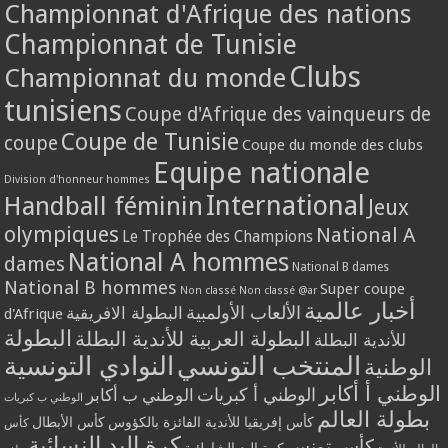
Championnat d'Afrique des nations
Championnat de Tunisie
Clubs
Championnat du monde
tunisiens
Coupe d'Afrique des vainqueurs de
Coupe de Tunisie
coupe
Coupe du monde des clubs
Equipe nationale
Division d'honneur hommes
International
Handball féminin
Jeux
olympiques
National A
Le Trophée des Champions
National A hommes
dames
National B dames
National B hommes
Super coupe
Non classé
Non classé @ar
أخبار عالمية
الألعاب الأولمبية
البطولة الافريقية
d'Afrique
البطولة
البطولة العربية للأندية البطلة
للأندية البطلة
المنتخب التونسي
النوادي التونسية
الوطنية
الوطني أ أكابر
الوطني أ كبريات
الوطني ب أكابر
الوطني ب كبريات
بطولة العالم
كأس إفريقيا للأندية الفائزة بالكؤوس
كأس الأبطال
كأس
كرة اليد النسائية
كأس تونس