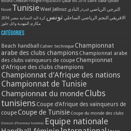
Qatar
Sami Saidi
Mouna Chebbah
Pologne
Rio 2016
Sylvain
Préparation
Tunisie
Wael Jallouz
الترجي الرياضي
النادي
Nouet
الجزائر
تونس
الافريقي
النجم الرياضي الساحلي
مصر 2016
كرة اليد النسائية
مكارم المهدية
وائل جلوز
Catégories
Championnat
Beach handball
Cahier technique
arabe des clubs champions
Championnat arabe
Championnat
des clubs vainqueurs de coupe
d'Afrique des clubs champions
Championnat d'Afrique des nations
Championnat de Tunisie
Clubs
Championnat du monde
tunisiens
Coupe d'Afrique des vainqueurs de
Coupe de Tunisie
coupe
Coupe du monde des clubs
Equipe nationale
Division d'honneur hommes