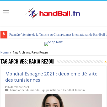
Première Victoire de la Tunisie au Championnat International de Handball 
tournoi international Hammamet 2023 : programme et liste des joueurs co
Home
/
Tag Archives: Rakia Rezgui
Tag Archives:
Rakia Rezgui
Mondial Espagne 2021 : deuxième défaite
des tunisiennes
6 décembre 2021
Championnat du monde
,
Equipe nationale
,
Handball féminin