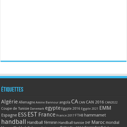
Étiquettes
CA
Algérie
CAN 2016
Allemagne
angola
CAN
Amine Bannour
CAN2022
EMM
egypte
Coupe de Tunisie
Egypte 2016
Danemark
Egypte 2021
EST
ESS
France
Espagne
hammamet
France 2017
FTHB
handball
Maroc
Handball féminin
mondial
Handball tunisie
IHF