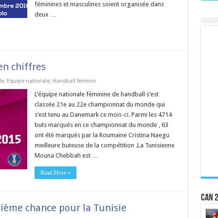
féminines et masculines soient organisée dans
deux …
n chiffres
de
,
Equipe nationale
,
Handball féminin
L’équipe nationale féminine de handball s’est
classée 21e au 22e championnat du monde qui
s’est tenu au Danemark ce mois-ci. Parmi les 4714
buts marqués en ce championnat du monde , 63
ont été marqués par la Roumaine Cristina Naegu
meilleure buteuse de la compétition .La Tunisienne
Mouna Chebbah est …
Read More »
CAN 2
ième chance pour la Tunisie