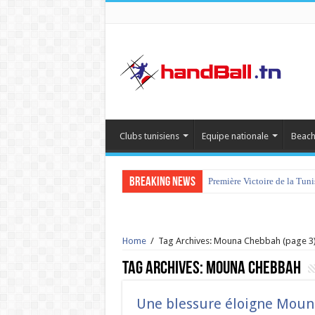
Clubs tunisiens
Equipe nationale
Beach
Breaking News
Première Victoire de la Tun
tournoi international Hamm
Home
/
Tag Archives: Mouna Chebbah
(page 3
Tag Archives:
Mouna Chebbah
Une blessure éloigne Moun