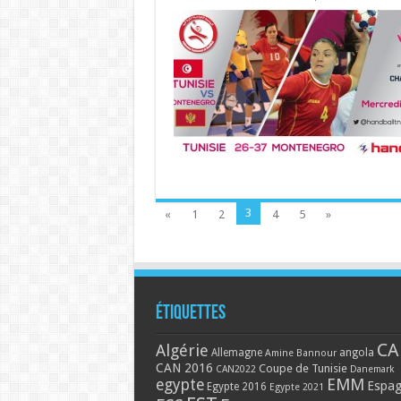
3
«
1
2
4
5
»
Étiquettes
CA
Algérie
Allemagne
angola
Amine Bannour
CAN 2016
Coupe de Tunisie
CAN2022
Danemark
EMM
egypte
Espa
Egypte 2016
Egypte 2021