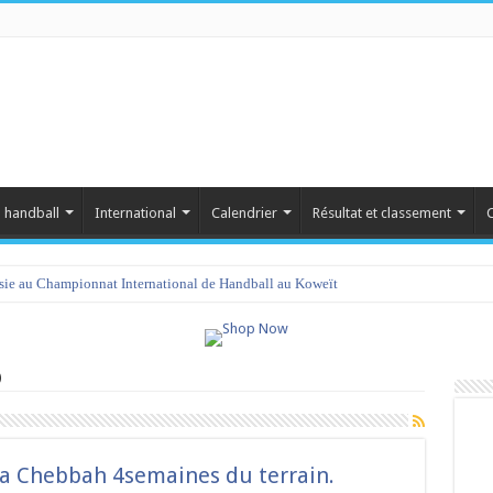
 handball
International
Calendrier
Résultat et classement
C
isie au Championnat International de Handball au Koweït
amet 2023 : programme et liste des joueurs convoqués
)
a Chebbah 4semaines du terrain.