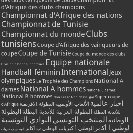
Championnat
des clubs vainqueurs de coupe
d'Afrique des clubs champions
Championnat d'Afrique des nations
Championnat de Tunisie
Clubs
Championnat du monde
tunisiens
Coupe d'Afrique des vainqueurs de
Coupe de Tunisie
coupe
Coupe du monde des clubs
Equipe nationale
Division d'honneur hommes
International
Handball féminin
Jeux
olympiques
National A
Le Trophée des Champions
National A hommes
dames
National B dames
National B hommes
Super coupe
Non classé
Non classé @ar
أخبار عالمية
الألعاب الأولمبية
البطولة الافريقية
d'Afrique
البطولة
البطولة العربية للأندية البطلة
للأندية البطلة
المنتخب التونسي
النوادي التونسية
الوطنية
الوطني أ أكابر
الوطني أ كبريات
الوطني ب أكابر
الوطني ب كبريات