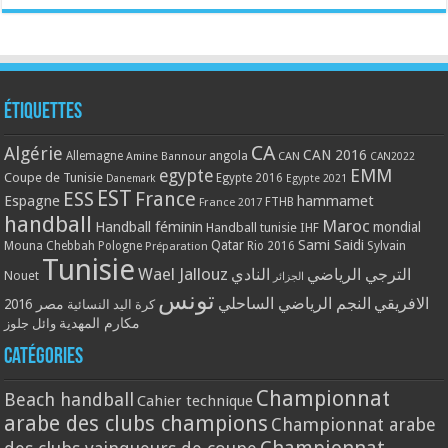
Étiquettes
CA
Algérie
CAN 2016
Allemagne
angola
CAN
Amine Bannour
CAN2022
EMM
egypte
Coupe de Tunisie
Egypte 2016
Danemark
Egypte 2021
EST
ESS
France
Espagne
hammamet
France 2017
FTHB
handball
Maroc
Handball féminin
mondial
Handball tunisie
IHF
Qatar
Sami Saidi
Mouna Chebbah
Pologne
Rio 2016
Sylvain
Préparation
Tunisie
Wael Jallouz
الترجي الرياضي
النادي
Nouet
الجزائر
تونس
الافريقي
النجم الرياضي الساحلي
مصر 2016
كرة اليد النسائية
مكارم المهدية
وائل جلوز
Catégories
Championnat
Beach handball
Cahier technique
arabe des clubs champions
Championnat arabe