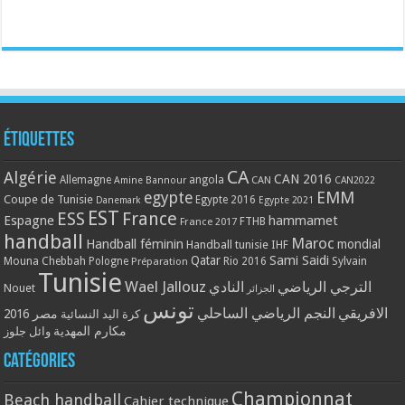
Étiquettes
CA
Algérie
CAN 2016
Allemagne
angola
CAN
Amine Bannour
CAN2022
EMM
egypte
Coupe de Tunisie
Egypte 2016
Danemark
Egypte 2021
EST
ESS
France
Espagne
hammamet
France 2017
FTHB
handball
Maroc
Handball féminin
mondial
Handball tunisie
IHF
Qatar
Sami Saidi
Mouna Chebbah
Pologne
Rio 2016
Sylvain
Préparation
Tunisie
Wael Jallouz
الترجي الرياضي
النادي
Nouet
الجزائر
تونس
الافريقي
النجم الرياضي الساحلي
مصر 2016
كرة اليد النسائية
مكارم المهدية
وائل جلوز
Catégories
Championnat
Beach handball
Cahier technique