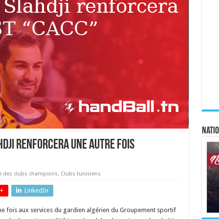
Natio
hdji renforcera une autre fois
e des clubs champions
,
Clubs tunisiens
+
LinkedIn
e fois aux services du gardien algérien du Groupement sportif