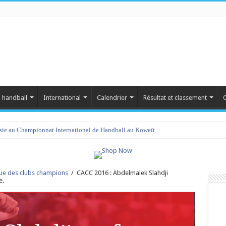
 handball
International
Calendrier
Résultat et classement
C
isie au Championnat International de Handball au Koweït
ue des clubs champions
/
CACC 2016 : Abdelmalek Slahdji
e.