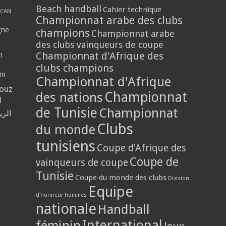
Beach handball
Cahier technique
CAN
Championnat arabe des clubs
gne
champions
Championnat arabe
des clubs vainqueurs de coupe
Championnat d'Afrique des
n
clubs champions
mi
Championnat d'Afrique
louz
Championnat
des nations
ا
de Tunisie
Championnat
الر
Clubs
du monde
tunisiens
Coupe d'Afrique des
Coupe de
vainqueurs de coupe
Tunisie
Coupe du monde des clubs
Division
Equipe
d'honneur hommes
nationale
Handball
International
féminin