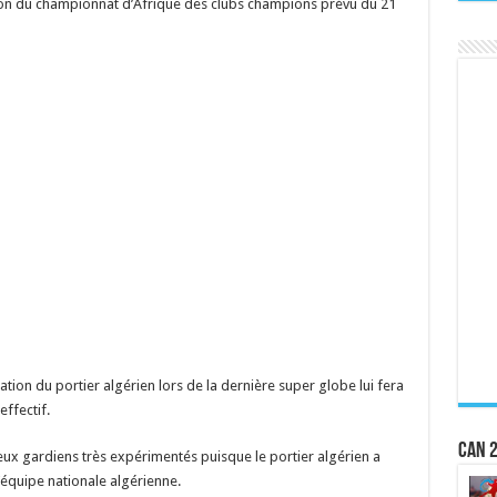
sion du championnat d’Afrique des clubs champions prévu du 21
tation du portier algérien lors de la dernière super globe lui fera
ffectif.
CAN 2
ux gardiens très expérimentés puisque le portier algérien a
équipe nationale algérienne.