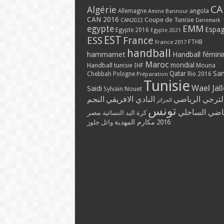
CA
Algérie
Allemagne
angola
Amine Bannour
CAN 2016
Coupe de Tunisie
CAN2022
Danemark
EMM
egypte
Espa
Egypte 2016
Egypte 2021
EST
ESS
France
France 2017
FTHB
handball
hammamet
Handball fémini
Maroc
mondial
Handball tunisie
IHF
Mouna
Qatar
Sa
Chebbah
Pologne
Rio 2016
Préparation
Tunisie
Wael Jal
Saidi
Sylvain Nouet
لترجي الرياضي
النادي الافريقي
النجم
الجزائر
تونس
ياضي الساحلي
مصر
كرة اليد النسائية
مكارم المهدية
2016
وائل جلوز