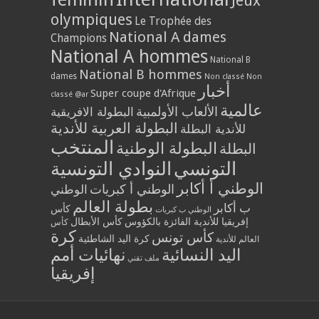
Jeux
olympiques
Le Trophée des
National A dames
Champions
National A hommes
National B
National B hommes
dames
Non classé
Non
أخبار
Super coupe d'Afrique
classé @ar
عالمية
الألعاب الأولمبية
البطولة الافريقية
البطولة العربية للأندية
للأندية البطلة
المنتخب
البطولة الوطنية
البطلة
التونسي
النوادي التونسية
الوطني أ أكابر
الوطني أ كبريات
الوطني
بطولة العالم
ب أكابر
كأس
الوطني ب كبريات
إفريقيا للأندية الفائزة بالكؤوس
كأس الأبطال
كأس
كرة
كأس تونس
كرة اليد الشاطئية
العالم للأندية
اليد النسائية
نهائيات أمم
ملف تقني
إفريقيا