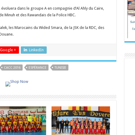
 évoluera dans le groupe A en compagnie d’Al Ahly du Caire,
e Minuh et des Rawandais de la Police HBC.
alek, les Marocains du Wided Smara, de la JSK de la RDC, des
 Douane.
Google +
LinkedIn
CACC 2016
ESPÉRANCE
TUNISIE