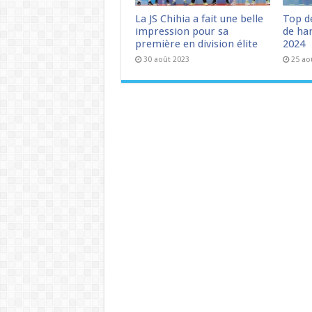
La JS Chihia a fait une belle
Top d
impression pour sa
de han
première en division élite
2024
30 août 2023
25 ao