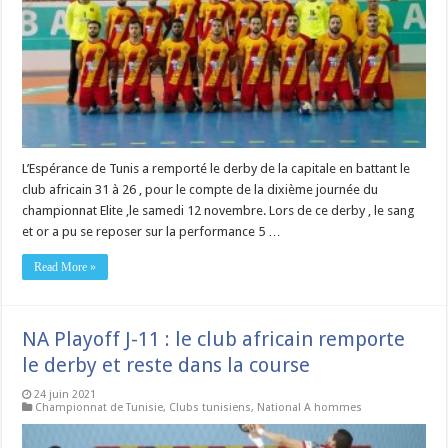
L’Espérance de Tunis a remporté le derby de la capitale en battant le
club africain 31 à 26 , pour le compte de la dixième journée du
championnat Elite ,le samedi 12 novembre. Lors de ce derby , le sang
et or a pu se reposer sur la performance 5 …
Read More »
NA Playoff J-11 : le club africain remporte
le derby et reste dans la course
24 juin 2021
Championnat de Tunisie
,
Clubs tunisiens
,
National A hommes