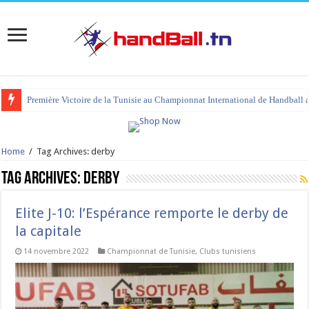
tournoi international Hammamet 2023 : programme et liste des joueurs co
Home
/
Tag Archives: derby
Tag Archives:
derby
Elite J-10: l’Espérance remporte le derby de
la capitale
14 novembre 2022
Championnat de Tunisie
,
Clubs tunisiens