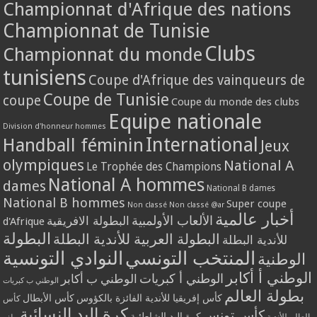
Championnat d'Afrique des nations
Championnat de Tunisie
Clubs
Championnat du monde
tunisiens
Coupe d'Afrique des vainqueurs de
Coupe de Tunisie
coupe
Coupe du monde des clubs
Equipe nationale
Division d'honneur hommes
International
Handball féminin
Jeux
olympiques
National A
Le Trophée des Champions
National A hommes
dames
National B dames
National B hommes
Super coupe
Non classé
Non classé @ar
أخبار عالمية
الألعاب الأولمبية
البطولة الافريقية
d'Afrique
البطولة
البطولة العربية للأندية البطلة
للأندية البطلة
المنتخب التونسي
النوادي التونسية
الوطنية
الوطني أ أكابر
الوطني أ كبريات
الوطني ب أكابر
الوطني ب كبريات
بطولة العالم
كأس إفريقيا للأندية الفائزة بالكؤوس
كأس الأبطال
كأس
كرة اليد النسائية
كأس تونس
كرة اليد الشاطئية