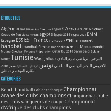
Étiquettes
CA
Algérie
CAN 2016
Allemagne
angola
CAN
Amine Bannour
CAN2022
EMM
egypte
Coupe de Tunisie
Egypte 2016
Danemark
Egypte 2021
EST
ESS
France
Espagne
hammamet
France 2017
FTHB
handball
Maroc
Handball féminin
mondial
Handball tunisie
IHF
Qatar
Sami Saidi
Mouna Chebbah
Pologne
Rio 2016
Sylvain
Préparation
Tunisie
Wael Jallouz
الترجي الرياضي
النادي
Nouet
الجزائر
تونس
الافريقي
النجم الرياضي الساحلي
مصر 2016
كرة اليد النسائية
مكارم المهدية
وائل جلوز
Catégories
Championnat
Beach handball
Cahier technique
arabe des clubs champions
Championnat arabe
Championnat
des clubs vainqueurs de coupe
d'Afrique des clubs champions