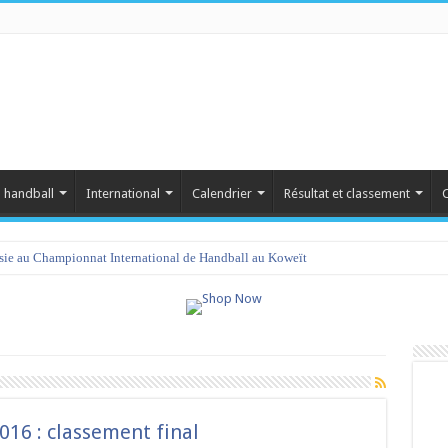
 handball
International
Calendrier
Résultat et classement
C
isie au Championnat International de Handball au Koweït
16 : classement final