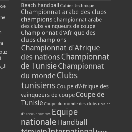
Beach handball
Cahier technique
CAN
Championnat arabe des clubs
gne
champions
Championnat arabe
des clubs vainqueurs de coupe
Championnat d'Afrique des
n
clubs champions
mi
Championnat d'Afrique
louz
Championnat
des nations
ا
de Tunisie
Championnat
الر
Clubs
du monde
tunisiens
Coupe d'Afrique des
Coupe de
vainqueurs de coupe
Tunisie
Coupe du monde des clubs
Division
Equipe
d'honneur hommes
nationale
Handball
International
féminin