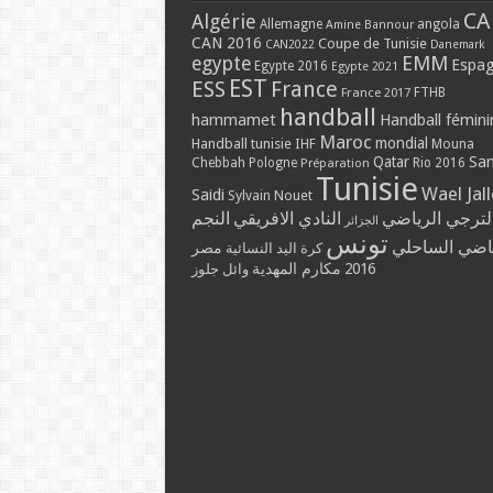
CA
Algérie
Allemagne
angola
Amine Bannour
CAN 2016
Coupe de Tunisie
CAN2022
Danemark
EMM
egypte
Espa
Egypte 2016
Egypte 2021
EST
ESS
France
France 2017
FTHB
handball
hammamet
Handball fémini
Maroc
mondial
Handball tunisie
IHF
Mouna
Qatar
Sa
Chebbah
Pologne
Rio 2016
Préparation
Tunisie
Wael Jal
Saidi
Sylvain Nouet
لترجي الرياضي
النادي الافريقي
النجم
الجزائر
تونس
ياضي الساحلي
مصر
كرة اليد النسائية
مكارم المهدية
2016
وائل جلوز