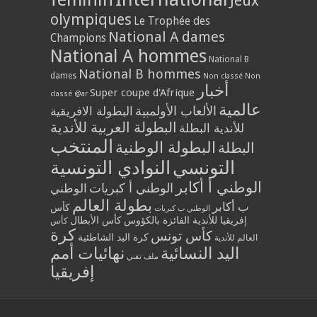
Jeux
olympiques
Le Trophée des
National A dames
Champions
National A hommes
National B
National B hommes
dames
Non classé
Non
أخبار
Super coupe d'Afrique
classé @ar
عالمية
الألعاب الأولمبية
البطولة الافريقية
البطولة العربية للأندية
للأندية البطلة
المنتخب
البطولة الوطنية
البطلة
التونسي
النوادي التونسية
الوطني أ أكابر
الوطني أ كبريات
الوطني
بطولة العالم
ب أكابر
كأس
الوطني ب كبريات
إفريقيا للأندية الفائزة بالكؤوس
كأس الأبطال
كأس
كرة
كأس تونس
كرة اليد الشاطئية
العالم للأندية
اليد النسائية
نهائيات أمم
ملف تقني
إفريقيا