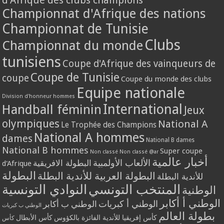
d'Afrique des clubs champions
Championnat d'Afrique des nations
Championnat de Tunisie
Clubs
Championnat du monde
tunisiens
Coupe d'Afrique des vainqueurs de
Coupe de Tunisie
coupe
Coupe du monde des clubs
Equipe nationale
Division d'honneur hommes
International
Handball féminin
Jeux
olympiques
National A
Le Trophée des Champions
National A hommes
dames
National B dames
National B hommes
Super coupe
Non classé
Non classé @ar
أخبار عالمية
الألعاب الأولمبية
البطولة الافريقية
d'Afrique
البطولة
البطولة العربية للأندية البطلة
للأندية البطلة
المنتخب التونسي
النوادي التونسية
الوطنية
الوطني أ أكابر
الوطني أ كبريات
الوطني ب أكابر
الوطني ب كبريات
بطولة العالم
كأس إفريقيا للأندية الفائزة بالكؤوس
كأس الأبطال
كأس