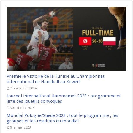
Première Victoire de la Tunisie au Championnat
International de Handball au Koweït
7 novembre 2024
tournoi international Hammamet 2023 : programme et
liste des joueurs convoqués
30 octobre 2023
Mondial Pologne/Suède 2023 : tout le programme , les
groupes et les résultats du mondial
9 janvier 2023