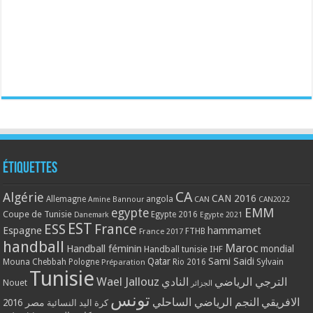
Étiquettes
CA
Algérie
CAN 2016
Allemagne
angola
CAN
Amine Bannour
CAN2022
EMM
egypte
Coupe de Tunisie
Egypte 2016
Danemark
Egypte 2021
EST
ESS
France
Espagne
hammamet
France 2017
FTHB
handball
Maroc
Handball féminin
mondial
Handball tunisie
IHF
Qatar
Sami Saidi
Mouna Chebbah
Pologne
Rio 2016
Sylvain
Préparation
Tunisie
Wael Jallouz
الترجي الرياضي
النادي
Nouet
الجزائر
تونس
الافريقي
النجم الرياضي الساحلي
مصر 2016
كرة اليد النسائية