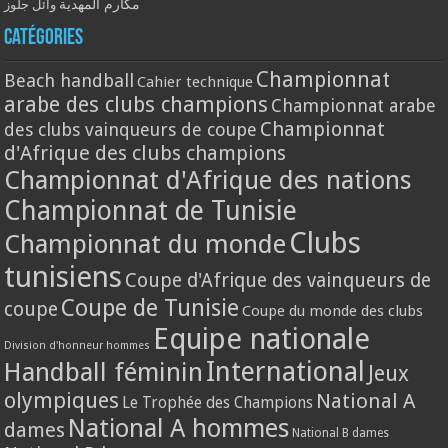
مكارم المهدية
وائل جلوز
Catégories
Championnat
Beach handball
Cahier technique
arabe des clubs champions
Championnat arabe
Championnat
des clubs vainqueurs de coupe
d'Afrique des clubs champions
Championnat d'Afrique des nations
Championnat de Tunisie
Clubs
Championnat du monde
tunisiens
Coupe d'Afrique des vainqueurs de
Coupe de Tunisie
coupe
Coupe du monde des clubs
Equipe nationale
Division d'honneur hommes
International
Handball féminin
Jeux
olympiques
National A
Le Trophée des Champions
National A hommes
dames
National B dames