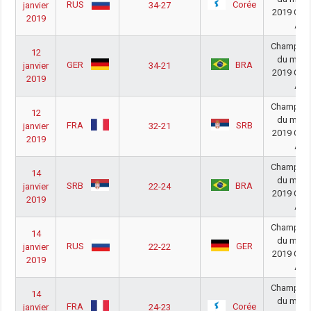
RUS
Corée
janvier
34-27
2019 Gro
2019
A
Champion
12
du mon
GER
BRA
janvier
34-21
2019 Gro
2019
A
Champion
12
du mon
FRA
SRB
janvier
32-21
2019 Gro
2019
A
Champion
14
du mon
SRB
BRA
janvier
22-24
2019 Gro
2019
A
Champion
14
du mon
RUS
GER
janvier
22-22
2019 Gro
2019
A
Champion
14
du mon
FRA
Corée
janvier
24-23