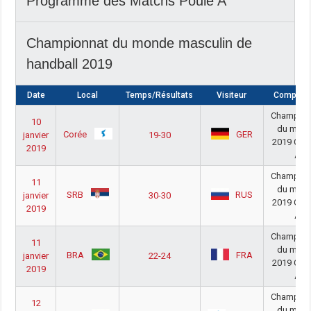
Programme des Matchs Poule A
Championnat du monde masculin de
handball 2019
Date
Local
Temps/Résultats
Visiteur
Compétit
Champion
10
du mon
Corée
GER
janvier
19-30
2019 Gro
2019
A
Champion
11
du mon
SRB
RUS
janvier
30-30
2019 Gro
2019
A
Champion
11
du mon
BRA
FRA
janvier
22-24
2019 Gro
2019
A
Champion
12
du mon