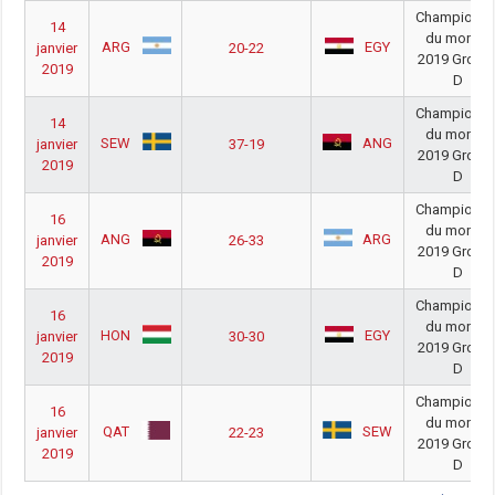
Championna
14
du monde
ARG
EGY
janvier
20-22
2019 Group
2019
D
Championna
14
du monde
SEW
ANG
janvier
37-19
2019 Group
2019
D
Championna
16
du monde
ANG
ARG
janvier
26-33
2019 Group
2019
D
Championna
16
du monde
HON
EGY
janvier
30-30
2019 Group
2019
D
Championna
16
du monde
QAT
SEW
janvier
22-23
2019 Group
2019
D