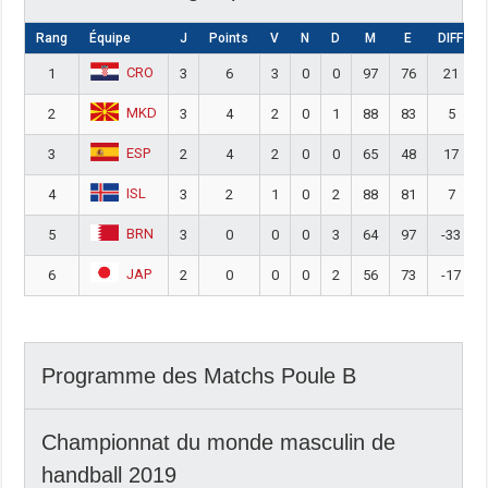
Rang
Équipe
J
Points
V
N
D
M
E
DIFF
CRO
1
3
6
3
0
0
97
76
21
MKD
2
3
4
2
0
1
88
83
5
ESP
3
2
4
2
0
0
65
48
17
ISL
4
3
2
1
0
2
88
81
7
BRN
5
3
0
0
0
3
64
97
-33
JAP
6
2
0
0
0
2
56
73
-17
Programme des Matchs Poule B
Championnat du monde masculin de
handball 2019