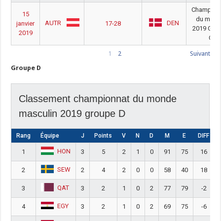
Champion
15
du mon
AUTR
DEN
janvier
17-28
2019 Gro
2019
C
1
2
Suivant
Groupe D
Classement championnat du monde
masculin 2019 groupe D
Rang
Équipe
J
Points
V
N
D
M
E
DIFF
HON
1
3
5
2
1
0
91
75
16
SEW
2
2
4
2
0
0
58
40
18
QAT
3
3
2
1
0
2
77
79
-2
EGY
4
3
2
1
0
2
69
75
-6