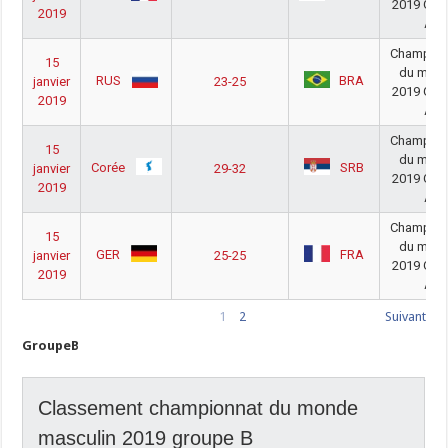
2019 Gro
2019
A
Champion
15
du mon
RUS
BRA
janvier
23-25
2019 Gro
2019
A
Champion
15
du mon
Corée
SRB
janvier
29-32
2019 Gro
2019
A
Champion
15
du mon
GER
FRA
janvier
25-25
2019 Gro
2019
A
1
2
Suivant
GroupeB
Classement championnat du monde
masculin 2019 groupe B