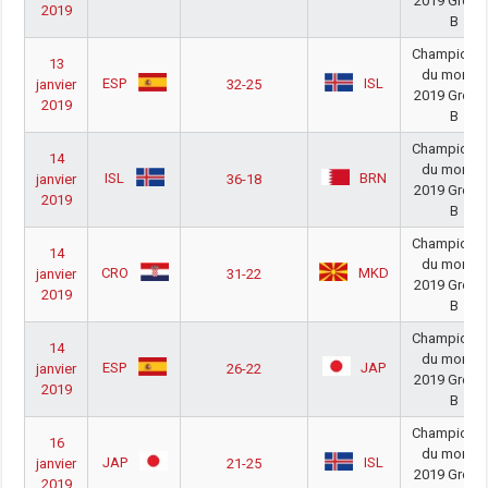
2019 Group
2019
B
Championn
13
du monde
ESP
ISL
janvier
32-25
2019 Group
2019
B
Championn
14
du monde
ISL
BRN
janvier
36-18
2019 Group
2019
B
Championn
14
du monde
CRO
MKD
janvier
31-22
2019 Group
2019
B
Championn
14
du monde
ESP
JAP
janvier
26-22
2019 Group
2019
B
Championn
16
du monde
JAP
ISL
janvier
21-25
2019 Group
2019