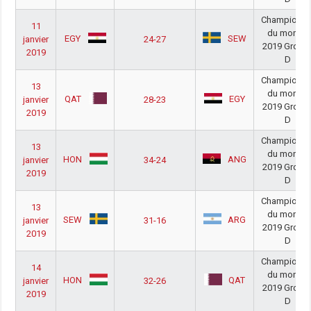
Championna
11
du monde
EGY
SEW
janvier
24-27
2019 Group
2019
D
Championna
13
du monde
QAT
EGY
janvier
28-23
2019 Group
2019
D
Championna
13
du monde
HON
ANG
janvier
34-24
2019 Group
2019
D
Championna
13
du monde
SEW
ARG
janvier
31-16
2019 Group
2019
D
Championna
14
du monde
HON
QAT
janvier
32-26
2019 Group
2019
D