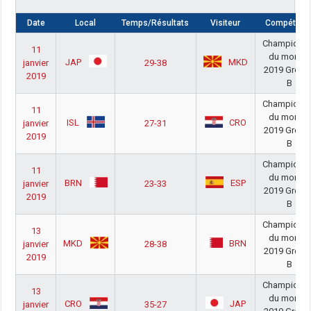
Date
Local
Temps/Résultats
Visiteur
Compétitio
Championn
11
du monde
JAP
MKD
janvier
29-38
2019 Group
2019
B
Championn
11
du monde
ISL
CRO
janvier
27-31
2019 Group
2019
B
Championn
11
du monde
BRN
ESP
janvier
23-33
2019 Group
2019
B
Championn
13
du monde
MKD
BRN
janvier
28-38
2019 Group
2019
B
Championn
13
du monde
CRO
JAP
janvier
35-27