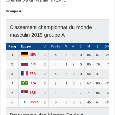
Corée 18H15 et Chili Vs Danemark 20H15.
Groupe A
Classement championnat du monde
masculin 2019 groupe A
Rang
Équipe
J
Points
V
N
D
M
E
DIFF
GER
1
3
5
2
1
0
86
62
24
RUS
2
3
4
1
2
0
86
79
7
FRA
3
2
4
2
0
0
56
43
13
BRA
4
3
2
1
0
2
67
80
-13
SRB
5
3
1
0
1
2
73
86
-13
Corée
6
2
0
0
0
2
46
64
-18