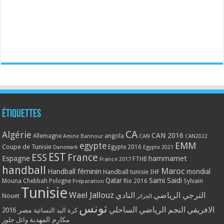
Étiquettes
CA
Algérie
CAN 2016
Allemagne
angola
CAN
Amine Bannour
CAN2022
EMM
egypte
Coupe de Tunisie
Egypte 2016
Danemark
Egypte 2021
EST
ESS
France
Espagne
hammamet
France 2017
FTHB
handball
Maroc
Handball féminin
mondial
Handball tunisie
IHF
Qatar
Sami Saidi
Mouna Chebbah
Pologne
Rio 2016
Sylvain
Préparation
Tunisie
Wael Jallouz
الترجي الرياضي
النادي
Nouet
الجزائر
تونس
الافريقي
النجم الرياضي الساحلي
مصر 2016
كرة اليد النسائية
مكارم المهدية
وائل جلوز