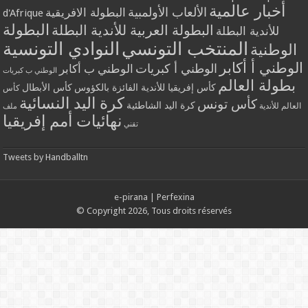
أخبار عالمية
الألعاب الأولمبية
البطولة الافريقية
d'Afrique
البطولة
البطولة العربية للأندية البطلة
للأندية البطلة
المنتخب التونسي
النوادي التونسية
الوطنية
الوطني أ أكابر
الوطني أ كبريات
الوطني ب أكابر
الوطني ب كبريات
بطولة العالم
كأس إفريقيا للأندية الفائزة بالكؤوس
كأس الأبطال
كأس
كرة اليد النسائية
كأس تونس
كرة اليد الشاطئية
العالم للأندية
ملف
نهائيات أمم إفريقيا
تقني
Tweets by Handballtn
e-pirana
|
Perfexina
© Copyright 2026, Tous droits réservés