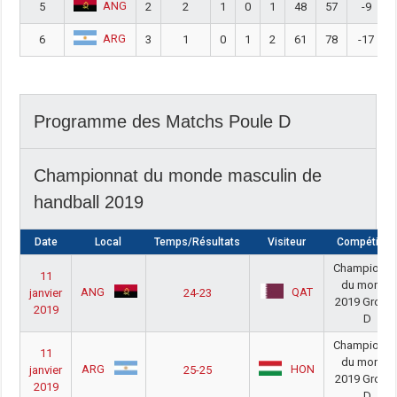
ANG
5
2
2
1
0
1
48
57
-9
ARG
6
3
1
0
1
2
61
78
-17
Programme des Matchs Poule D
Championnat du monde masculin de
handball 2019
Date
Local
Temps/Résultats
Visiteur
Compétitio
Championna
11
du monde
ANG
QAT
janvier
24-23
2019 Group
2019
D
Championna
11
du monde
ARG
HON
janvier
25-25
2019 Group
2019
D