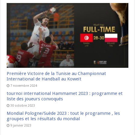
Première Victoire de la Tunisie au Championnat
International de Handball au Koweït
7 novembre 2024
tournoi international Hammamet 2023 : programme et
liste des joueurs convoqués
30 octobre 2023
Mondial Pologne/Suède 2023 : tout le programme , les
groupes et les résultats du mondial
9 janvier 2023