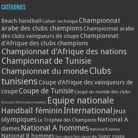
Catégories
Championnat
Beach handball
Cahier technique
arabe des clubs champions
Championnat arabe
Championnat
des clubs vainqueurs de coupe
d'Afrique des clubs champions
Championnat d'Afrique des nations
Championnat de Tunisie
Clubs
Championnat du monde
tunisiens
Coupe d'Afrique des vainqueurs de
Coupe de Tunisie
coupe
Coupe du monde des clubs
Equipe nationale
Division d'honneur hommes
International
Handball féminin
Jeux
olympiques
National A
Le Trophée des Champions
National A hommes
dames
National B dames
National B hommes
Super coupe
Non classé
Non classé @ar