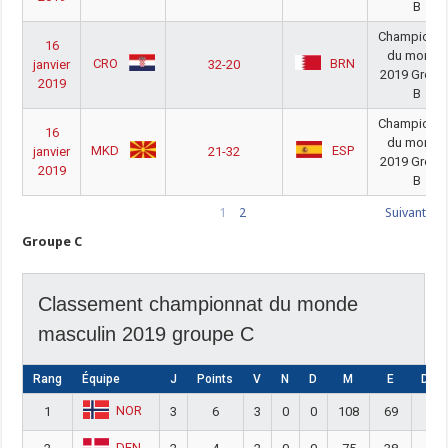
B
Championn
16
du monde
CRO
BRN
janvier
32-20
2019 Group
2019
B
Championn
16
du monde
MKD
ESP
janvier
21-32
2019 Group
2019
B
1
2
Suivant
Groupe C
Classement championnat du monde
masculin 2019 groupe C
Rang
Équipe
J
Points
V
N
D
M
E
DIFF
NOR
1
3
6
3
0
0
108
69
39
DEN