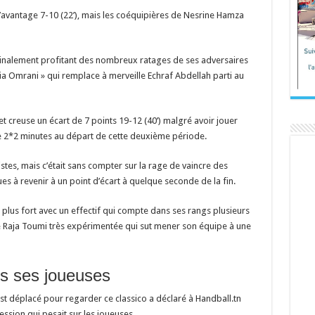
’avantage 7-10 (22’), mais les coéquipières de Nesrine Hamza
 finalement profitant des nombreux ratages de ses adversaires
ia Omrani »
qui remplace à merveille Echraf Abdellah parti au
 et creuse un écart de 7 points 19-12 (40’) malgré avoir jouer
e 2*2 minutes au départ de cette deuxième période.
istes, mais c’était sans compter sur la rage de vaincre des
s à revenir à un point d’écart à quelque seconde de la fin.
e plus fort avec un effectif qui compte dans ses rangs plusieurs
ne Raja Toumi très expérimentée qui sut mener son équipe à une
ès ses joueuses
est déplacé pour regarder ce classico a déclaré à Handball.tn
ession qui pesait sur les joueuses .