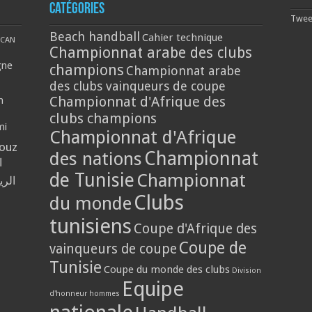
Catégories
Tweet
Beach handball
Cahier technique
CAN
Championnat arabe des clubs
gne
champions
Championnat arabe
des clubs vainqueurs de coupe
Championnat d'Afrique des
n
clubs champions
mi
Championnat d'Afrique
louz
Championnat
des nations
ا
de Tunisie
Championnat
الر
Clubs
du monde
tunisiens
Coupe d'Afrique des
Coupe de
vainqueurs de coupe
Tunisie
Coupe du monde des clubs
Division
Equipe
d'honneur hommes