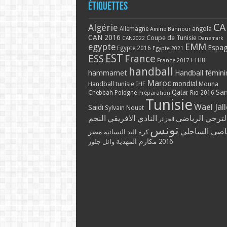
Étiquettes
CA
Algérie
Allemagne
angola
Amine Bannour
CAN 2016
Coupe de Tunisie
CAN2022
Danemark
EMM
egypte
Espa
Egypte 2016
Egypte 2021
EST
ESS
France
France 2017
FTHB
handball
hammamet
Handball fémini
Maroc
mondial
Handball tunisie
IHF
Mouna
Qatar
Sa
Chebbah
Pologne
Rio 2016
Préparation
Tunisie
Wael Jal
Saidi
Sylvain Nouet
لترجي الرياضي
النادي الافريقي
النجم
الجزائر
تونس
ياضي الساحلي
مصر
كرة اليد النسائية
مكارم المهدية
2016
وائل جلوز