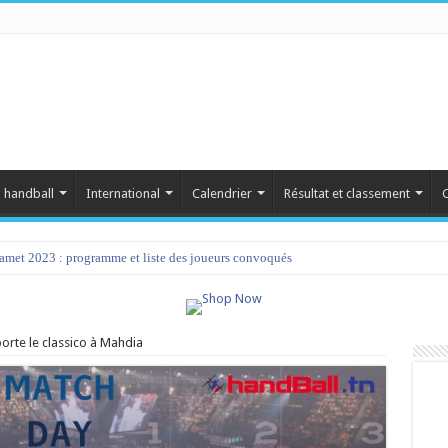
 handball
International
Calendrier
Résultat et classement
C
amet 2023 : programme et liste des joueurs convoqués
orte le classico à Mahdia