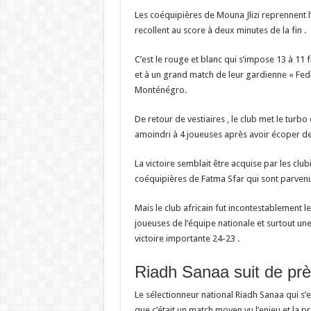
Les coéquipières de Mouna Jlizi reprennent l
recollent au score à deux minutes de la fin .
C’est le rouge et blanc qui s’impose 13 à 11
et à un grand match de leur gardienne «
Fed
Monténégro.
De retour de vestiaires , le club met le turbo
amoindri à 4 joueuses après avoir écoper d
La victoire semblait être acquise par les club
coéquipières de Fatma Sfar qui sont parvenue
Mais le club africain fut incontestablement l
joueuses de l’équipe nationale et surtout u
victoire importante 24-23 .
Riadh Sanaa suit de pr
Le sélectionneur national Riadh Sanaa qui s’
que c’était un match moyen vu l’enjeu et la pr