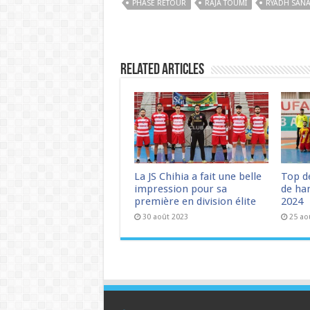
PHASE RETOUR
RAJA TOUMI
RYADH SAN
Related Articles
La JS Chihia a fait une belle
Top d
impression pour sa
de han
première en division élite
2024
30 août 2023
25 ao