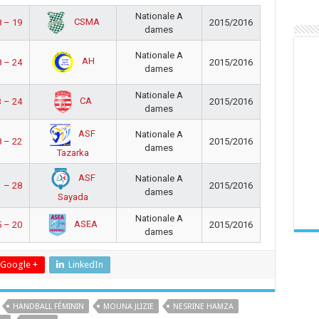
Nationale A
CSMA
 – 19
2015/2016
dames
Nationale A
AH
 – 24
2015/2016
dames
Nationale A
CA
 – 24
2015/2016
dames
ASF
Nationale A
 – 22
2015/2016
dames
Tazarka
ASF
Nationale A
 – 28
2015/2016
dames
Sayada
Nationale A
ASEA
 – 20
2015/2016
dames
Google +
LinkedIn
HANDBALL FÉMININ
MOUNA JLIZIE
NESRINE HAMZA