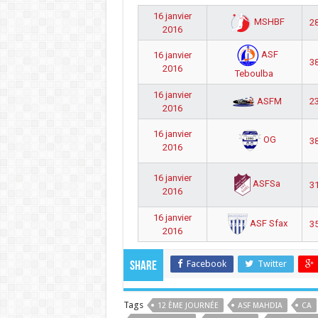
16 janvier
MSHBF
28
2016
ASF
16 janvier
38
2016
Teboulba
16 janvier
ASFM
23
2016
16 janvier
OG
38
2016
16 janvier
ASFSa
31
2016
16 janvier
ASF Sfax
35
2016
Facebook
Twitter
Share
Tags
12 ÈME JOURNÉE
ASF MAHDIA
CA