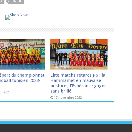
AA
TUNISIE
épart du championnat
Elite matchs retards J-6 : la
dball tunisien 2023-
Hammamet en mauvaise
posture , l’Espérance gagne
sans brillé
ût 2023
17 novembre 2022