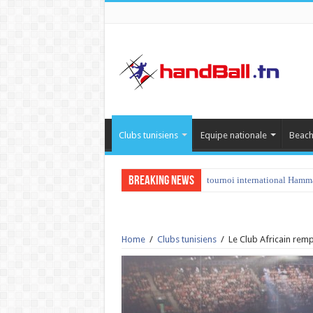
Clubs tunisiens
Equipe nationale
Beach
Breaking News
tournoi international Hamm
Home
/
Clubs tunisiens
/
Le Club Africain remp