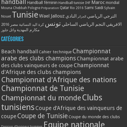
handball
Maroc
Handball féminin
mondial
Handball tunisie
IHF
Qatar
Sami Saidi
Mouna Chebbah
Pologne
Rio 2016
Sylvain
Préparation
Tunisie
Wael Jallouz
الترجي الرياضي
النادي
Nouet
الجزائر
تونس
الافريقي
النجم الرياضي الساحلي
مصر 2016
كرة اليد النسائية
مكارم المهدية
وائل جلوز
Catégories
Championnat
Beach handball
Cahier technique
arabe des clubs champions
Championnat arabe
Championnat
des clubs vainqueurs de coupe
d'Afrique des clubs champions
Championnat d'Afrique des nations
Championnat de Tunisie
Clubs
Championnat du monde
tunisiens
Coupe d'Afrique des vainqueurs de
Coupe de Tunisie
coupe
Coupe du monde des clubs
Equipe nationale
Division d'honneur hommes