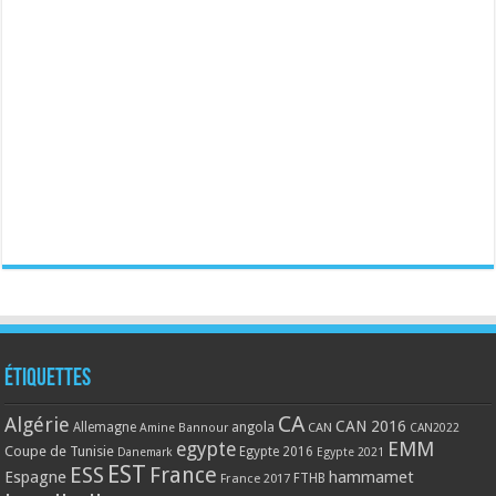
Étiquettes
CA
Algérie
CAN 2016
Allemagne
angola
CAN
Amine Bannour
CAN2022
EMM
egypte
Coupe de Tunisie
Egypte 2016
Danemark
Egypte 2021
EST
ESS
France
Espagne
hammamet
France 2017
FTHB