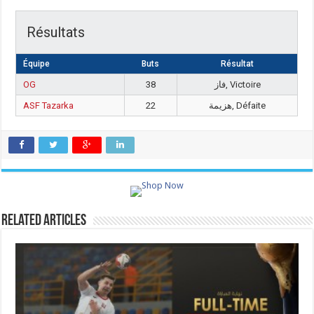
Résultats
Équipe
Buts
Résultat
OG
38
فاز, Victoire
ASF Tazarka
22
هزيمة, Défaite
Related Articles