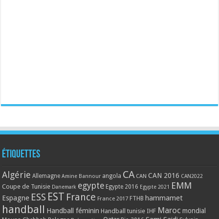
Étiquettes
CA
Algérie
CAN 2016
Allemagne
angola
CAN
Amine Bannour
CAN2022
EMM
egypte
Coupe de Tunisie
Egypte 2016
Danemark
Egypte 2021
EST
ESS
France
Espagne
hammamet
France 2017
FTHB
handball
Maroc
Handball féminin
mondial
Handball tunisie
IHF