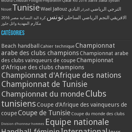
Qatar
Sami Saidi
Mouna Chebbah
Pologne
Rio 2016
Sylvain
Préparation
Tunisie
Wael Jallouz
الترجي الرياضي
النادي
Nouet
الجزائر
تونس
الافريقي
النجم الرياضي الساحلي
مصر 2016
كرة اليد النسائية
مكارم المهدية
وائل جلوز
Catégories
Championnat
Beach handball
Cahier technique
arabe des clubs champions
Championnat arabe
Championnat
des clubs vainqueurs de coupe
d'Afrique des clubs champions
Championnat d'Afrique des nations
Championnat de Tunisie
Clubs
Championnat du monde
tunisiens
Coupe d'Afrique des vainqueurs de
Coupe de Tunisie
coupe
Coupe du monde des clubs
Equipe nationale
Division d'honneur hommes
International
Handball féminin