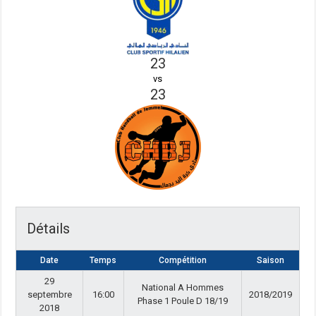
23
vs
23
Détails
Date
Temps
Compétition
Saison
29
National A Hommes
septembre
16:00
2018/2019
Phase 1 Poule D 18/19
2018