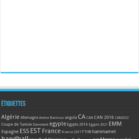
Étiquettes
CA
Algérie
CAN 2016
Allemagne
angola
CAN
Amine Bannour
CAN2022
EMM
egypte
Coupe de Tunisie
Egypte 2016
Danemark
Egypte 2021
EST
ESS
France
Espagne
hammamet
France 2017
FTHB
handball