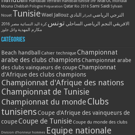
Maroc
Handball féminin
mondial
Handball tunisie
IHF
Qatar
Sami Saidi
Mouna Chebbah
Pologne
Rio 2016
Sylvain
Préparation
Tunisie
Wael Jallouz
الترجي الرياضي
النادي
Nouet
الجزائر
تونس
الافريقي
النجم الرياضي الساحلي
مصر 2016
كرة اليد النسائية
مكارم المهدية
وائل جلوز
Catégories
Championnat
Beach handball
Cahier technique
arabe des clubs champions
Championnat arabe
Championnat
des clubs vainqueurs de coupe
d'Afrique des clubs champions
Championnat d'Afrique des nations
Championnat de Tunisie
Clubs
Championnat du monde
tunisiens
Coupe d'Afrique des vainqueurs de
Coupe de Tunisie
coupe
Coupe du monde des clubs
Equipe nationale
Division d'honneur hommes