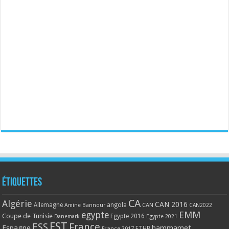
Étiquettes
CA
Algérie
CAN 2016
Allemagne
angola
CAN
Amine Bannour
CAN2022
EMM
egypte
Coupe de Tunisie
Egypte 2016
Danemark
Egypte 2021
EST
ESS
France
Espagne
hammamet
France 2017
FTHB