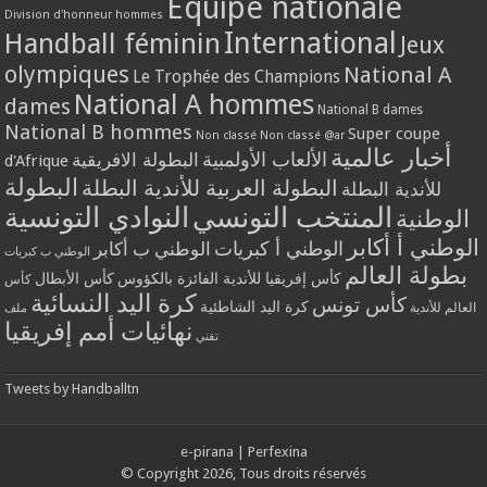
Equipe nationale
Division d'honneur hommes
International
Handball féminin
Jeux
olympiques
National A
Le Trophée des Champions
National A hommes
dames
National B dames
National B hommes
Super coupe
Non classé
Non classé @ar
أخبار عالمية
الألعاب الأولمبية
البطولة الافريقية
d'Afrique
البطولة
البطولة العربية للأندية البطلة
للأندية البطلة
المنتخب التونسي
النوادي التونسية
الوطنية
الوطني أ أكابر
الوطني أ كبريات
الوطني ب أكابر
الوطني ب كبريات
بطولة العالم
كأس إفريقيا للأندية الفائزة بالكؤوس
كأس الأبطال
كأس
كرة اليد النسائية
كأس تونس
كرة اليد الشاطئية
العالم للأندية
ملف
نهائيات أمم إفريقيا
تقني
Tweets by Handballtn
e-pirana
|
Perfexina
© Copyright 2026, Tous droits réservés