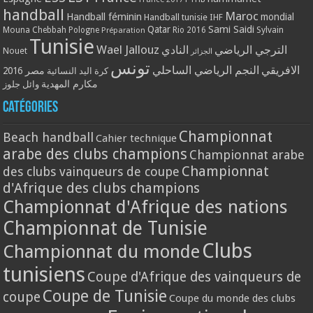
handball
Maroc
Handball féminin
mondial
Handball tunisie
IHF
Qatar
Sami Saidi
Mouna Chebbah
Pologne
Rio 2016
Sylvain
Préparation
Tunisie
Wael Jallouz
الترجي الرياضي
النادي
Nouet
الجزائر
تونس
الافريقي
النجم الرياضي الساحلي
مصر 2016
كرة اليد النسائية
مكارم المهدية
وائل جلوز
Catégories
Championnat
Beach handball
Cahier technique
arabe des clubs champions
Championnat arabe
Championnat
des clubs vainqueurs de coupe
d'Afrique des clubs champions
Championnat d'Afrique des nations
Championnat de Tunisie
Clubs
Championnat du monde
tunisiens
Coupe d'Afrique des vainqueurs de
Coupe de Tunisie
coupe
Coupe du monde des clubs