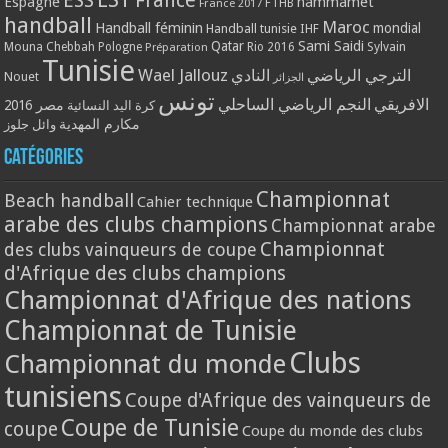
ESS
France
Espagne
hammamet
France 2017
FTHB
handball
Maroc
Handball féminin
mondial
Handball tunisie
IHF
Qatar
Sami Saidi
Mouna Chebbah
Pologne
Rio 2016
Sylvain
Préparation
Tunisie
Wael Jallouz
الترجي الرياضي
النادي
Nouet
الجزائر
تونس
الافريقي
النجم الرياضي الساحلي
مصر 2016
كرة اليد النسائية
مكارم المهدية
وائل جلوز
Catégories
Championnat
Beach handball
Cahier technique
arabe des clubs champions
Championnat arabe
Championnat
des clubs vainqueurs de coupe
d'Afrique des clubs champions
Championnat d'Afrique des nations
Championnat de Tunisie
Clubs
Championnat du monde
tunisiens
Coupe d'Afrique des vainqueurs de
Coupe de Tunisie
coupe
Coupe du monde des clubs