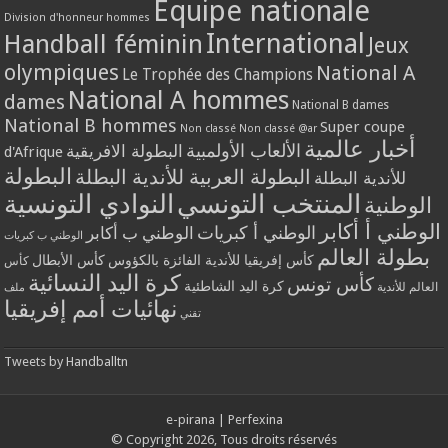
Equipe nationale
Division d'honneur hommes
International
Handball féminin
Jeux
olympiques
National A
Le Trophée des Champions
National A hommes
dames
National B dames
National B hommes
Super coupe
Non classé
Non classé @ar
أخبار عالمية
الألعاب الأولمبية
البطولة الافريقية
d'Afrique
البطولة
البطولة العربية للأندية البطلة
للأندية البطلة
المنتخب التونسي
النوادي التونسية
الوطنية
الوطني أ أكابر
الوطني أ كبريات
الوطني ب أكابر
الوطني ب كبريات
بطولة العالم
كأس إفريقيا للأندية الفائزة بالكؤوس
كأس الأبطال
كأس
كرة اليد النسائية
كأس تونس
كرة اليد الشاطئية
العالم للأندية
ملف
نهائيات أمم إفريقيا
تقني
Tweets by Handballtn
e-pirana
|
Perfexina
© Copyright 2026, Tous droits réservés