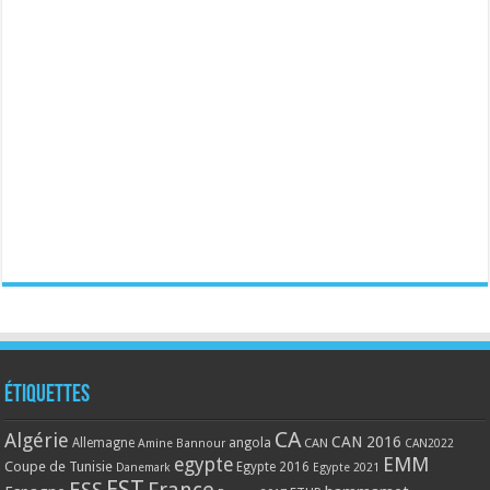
Étiquettes
CA
Algérie
CAN 2016
Allemagne
angola
CAN
Amine Bannour
CAN2022
EMM
egypte
Coupe de Tunisie
Egypte 2016
Danemark
Egypte 2021
EST