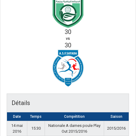
30
vs
30
Détails
Date
Temps
Compétition
Saison
14 mai
Nationale A dames poule Play
15:30
2015/2016
2016
Out 2015/2016