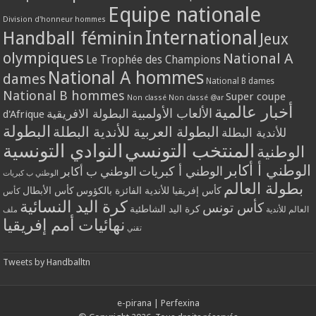
Equipe nationale
Division d'honneur hommes
International
Handball féminin
Jeux
olympiques
National A
Le Trophée des Champions
National A hommes
dames
National B dames
National B hommes
Super coupe
Non classé
Non classé @ar
أخبار عالمية
الألعاب الأولمبية
البطولة الافريقية
d'Afrique
البطولة
البطولة العربية للأندية البطلة
للأندية البطلة
المنتخب التونسي
النوادي التونسية
الوطنية
الوطني أ أكابر
الوطني أ كبريات
الوطني ب أكابر
الوطني ب كبريات
بطولة العالم
كأس إفريقيا للأندية الفائزة بالكؤوس
كأس الأبطال
كأس
كرة اليد النسائية
كأس تونس
كرة اليد الشاطئية
العالم للأندية
ملف
نهائيات أمم إفريقيا
تقني
Tweets by Handballtn
e-pirana
|
Perfexina