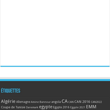
Étiquettes
CA
Algérie
CAN 2016
Allemagne
angola
CAN
Amine Bannour
CAN2022
EMM
egypte
Coupe de Tunisie
Egypte 2016
Danemark
Egypte 2021