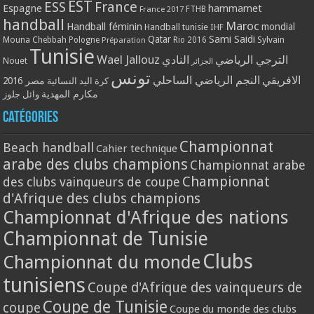
EST
ESS
France
Espagne
hammamet
France 2017
FTHB
handball
Maroc
Handball féminin
mondial
Handball tunisie
IHF
Qatar
Sami Saidi
Mouna Chebbah
Pologne
Rio 2016
Sylvain
Préparation
Tunisie
Wael Jallouz
الترجي الرياضي
النادي
Nouet
الجزائر
تونس
الافريقي
النجم الرياضي الساحلي
مصر 2016
كرة اليد النسائية
مكارم المهدية
وائل جلوز
Catégories
Championnat
Beach handball
Cahier technique
arabe des clubs champions
Championnat arabe
Championnat
des clubs vainqueurs de coupe
d'Afrique des clubs champions
Championnat d'Afrique des nations
Championnat de Tunisie
Clubs
Championnat du monde
tunisiens
Coupe d'Afrique des vainqueurs de
Coupe de Tunisie
coupe
Coupe du monde des clubs