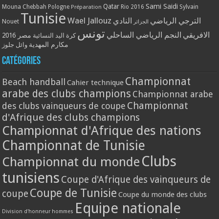
Qatar
Sami Saidi
Mouna Chebbah
Pologne
Rio 2016
Sylvain
Préparation
Tunisie
Wael Jallouz
الترجي الرياضي
النادي
Nouet
الجزائر
تونس
الافريقي
النجم الرياضي الساحلي
مصر 2016
كرة اليد النسائية
مكارم المهدية
وائل جلوز
Catégories
Championnat
Beach handball
Cahier technique
arabe des clubs champions
Championnat arabe
Championnat
des clubs vainqueurs de coupe
d'Afrique des clubs champions
Championnat d'Afrique des nations
Championnat de Tunisie
Clubs
Championnat du monde
tunisiens
Coupe d'Afrique des vainqueurs de
Coupe de Tunisie
coupe
Coupe du monde des clubs
Equipe nationale
Division d'honneur hommes