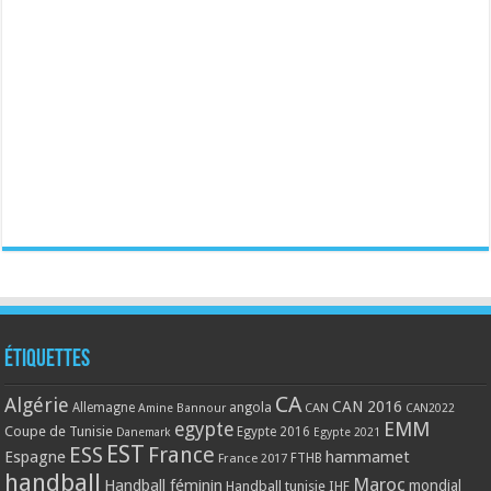
Étiquettes
CA
Algérie
CAN 2016
Allemagne
angola
CAN
Amine Bannour
CAN2022
EMM
egypte
Coupe de Tunisie
Egypte 2016
Danemark
Egypte 2021
EST
ESS
France
Espagne
hammamet
France 2017
FTHB
handball
Maroc
Handball féminin
mondial
Handball tunisie
IHF