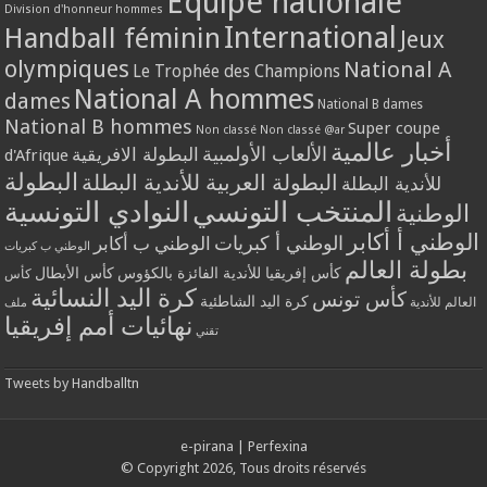
Equipe nationale
Division d'honneur hommes
International
Handball féminin
Jeux
olympiques
National A
Le Trophée des Champions
National A hommes
dames
National B dames
National B hommes
Super coupe
Non classé
Non classé @ar
أخبار عالمية
الألعاب الأولمبية
البطولة الافريقية
d'Afrique
البطولة
البطولة العربية للأندية البطلة
للأندية البطلة
المنتخب التونسي
النوادي التونسية
الوطنية
الوطني أ أكابر
الوطني أ كبريات
الوطني ب أكابر
الوطني ب كبريات
بطولة العالم
كأس إفريقيا للأندية الفائزة بالكؤوس
كأس الأبطال
كأس
كرة اليد النسائية
كأس تونس
كرة اليد الشاطئية
العالم للأندية
ملف
نهائيات أمم إفريقيا
تقني
Tweets by Handballtn
e-pirana
|
Perfexina
© Copyright 2026, Tous droits réservés