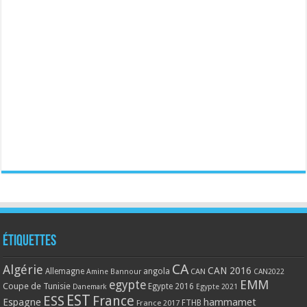
Étiquettes
CA
Algérie
CAN 2016
Allemagne
angola
CAN
Amine Bannour
CAN2022
EMM
egypte
Coupe de Tunisie
Egypte 2016
Danemark
Egypte 2021
EST
ESS
France
Espagne
hammamet
France 2017
FTHB