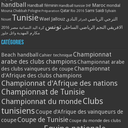
handball
Maroc
Handball féminin
mondial
Handball tunisie
IHF
Qatar
Sami Saidi
Mouna Chebbah
Pologne
Rio 2016
Sylvain
Préparation
Tunisie
Wael Jallouz
الترجي الرياضي
النادي
Nouet
الجزائر
تونس
الافريقي
النجم الرياضي الساحلي
مصر 2016
كرة اليد النسائية
مكارم المهدية
وائل جلوز
Catégories
Championnat
Beach handball
Cahier technique
arabe des clubs champions
Championnat arabe
Championnat
des clubs vainqueurs de coupe
d'Afrique des clubs champions
Championnat d'Afrique des nations
Championnat de Tunisie
Clubs
Championnat du monde
tunisiens
Coupe d'Afrique des vainqueurs de
Coupe de Tunisie
coupe
Coupe du monde des clubs