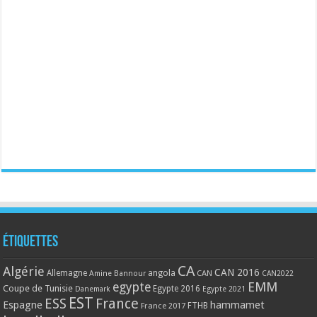
Étiquettes
CA
Algérie
CAN 2016
Allemagne
angola
CAN
Amine Bannour
CAN2022
EMM
egypte
Coupe de Tunisie
Egypte 2016
Danemark
Egypte 2021
EST
ESS
France
Espagne
hammamet
France 2017
FTHB