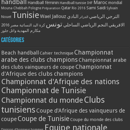
handball
Maroc
Handball féminin
mondial
Handball tunisie
IHF
Qatar
Sami Saidi
Mouna Chebbah
Pologne
Rio 2016
Sylvain
Préparation
Tunisie
Wael Jallouz
الترجي الرياضي
النادي
Nouet
الجزائر
تونس
الافريقي
النجم الرياضي الساحلي
مصر 2016
كرة اليد النسائية
مكارم المهدية
وائل جلوز
Catégories
Championnat
Beach handball
Cahier technique
arabe des clubs champions
Championnat arabe
Championnat
des clubs vainqueurs de coupe
d'Afrique des clubs champions
Championnat d'Afrique des nations
Championnat de Tunisie
Clubs
Championnat du monde
tunisiens
Coupe d'Afrique des vainqueurs de
Coupe de Tunisie
coupe
Coupe du monde des clubs
Equipe nationale
Division d'honneur hommes