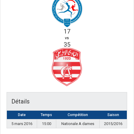
17
vs
35
Détails
Date
Temps
Compétition
Saison
5 mars 2016
15:00
Nationale A dames
2015/2016