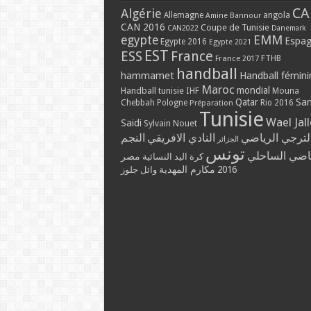
CA
Algérie
Allemagne
angola
Amine Bannour
CAN 2016
Coupe de Tunisie
CAN2022
Danemark
EMM
egypte
Espa
Egypte 2016
Egypte 2021
EST
ESS
France
France 2017
FTHB
handball
hammamet
Handball fémini
Maroc
mondial
Handball tunisie
IHF
Mouna
Qatar
Sa
Chebbah
Pologne
Rio 2016
Préparation
Tunisie
Wael Jal
Saidi
Sylvain Nouet
لترجي الرياضي
النادي الافريقي
النجم
الجزائر
تونس
ياضي الساحلي
مصر
كرة اليد النسائية
مكارم المهدية
2016
وائل جلوز