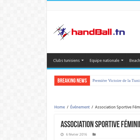
Clubs tunisiens
Equipe nationale
Beach
Breaking News
Première Victoire de la Tun
Home
/
Événement
/
Association Sportive Fém
Association Sportive Fémini
6 février 2016