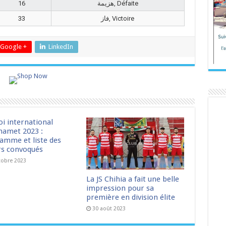
16
هزيمة, Défaite
33
فاز, Victoire
Google +
LinkedIn
oi international
amet 2023 :
amme et liste des
rs convoqués
tobre 2023
La JS Chihia a fait une belle
impression pour sa
première en division élite
30 août 2023