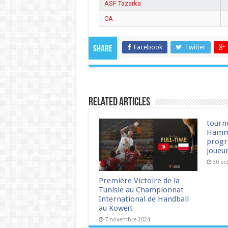
ASF Tazarka
CA
Facebook
Twitter
Share
Related Articles
tourn
Hamm
progr
joueu
30 oc
Première Victoire de la
Tunisie au Championnat
International de Handball
au Koweït
7 novembre 2024