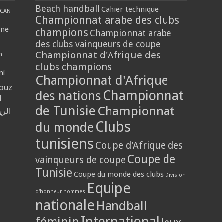
Beach handball
Cahier technique
CAN
Championnat arabe des clubs
gne
champions
Championnat arabe
des clubs vainqueurs de coupe
Championnat d'Afrique des
n
clubs champions
mi
Championnat d'Afrique
louz
Championnat
des nations
ا
de Tunisie
Championnat
الر
Clubs
du monde
tunisiens
Coupe d'Afrique des
Coupe de
vainqueurs de coupe
Tunisie
Coupe du monde des clubs
Division
Equipe
d'honneur hommes
nationale
Handball
International
féminin