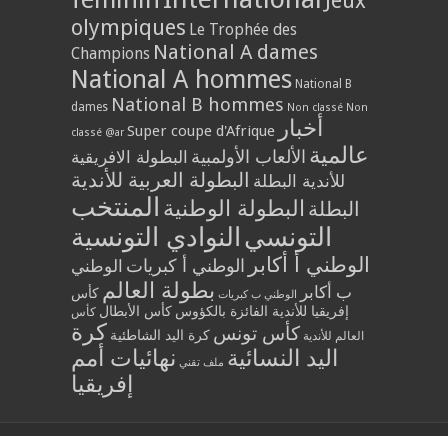
Jeux
olympiques
Le Trophée des
National A dames
Champions
National A hommes
National B
National B hommes
dames
Non classé
Non
أخبار
Super coupe d'Afrique
classé @ar
عالمية
الألعاب الأولمبية
البطولة الافريقية
البطولة العربية للأندية
للأندية البطلة
المنتخب
البطولة الوطنية
البطلة
التونسي
النوادي التونسية
الوطني أ أكابر
الوطني أ كبريات
الوطني
بطولة العالم
ب أكابر
كأس
الوطني ب كبريات
إفريقيا للأندية الفائزة بالكؤوس
كأس الأبطال
كأس
كرة
كأس تونس
كرة اليد الشاطئية
العالم للأندية
اليد النسائية
نهائيات أمم
ملف تقني
إفريقيا