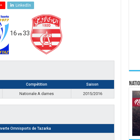
+
LinkedIn
16
33
vs
Natio
Compétition
Saison
Nationale A dames
2015/2016
uverte Omnisports de Tazarka