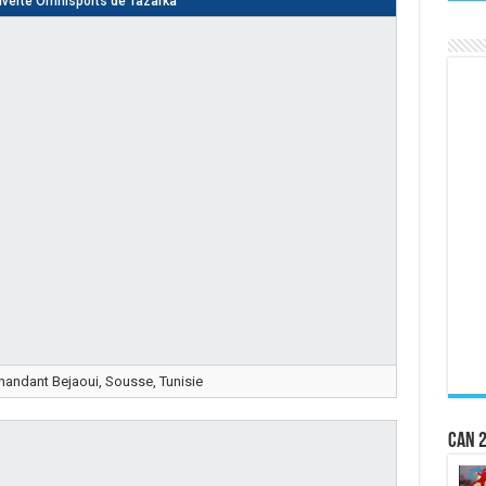
uverte Omnisports de Tazarka
ndant Bejaoui, Sousse, Tunisie
CAN 2