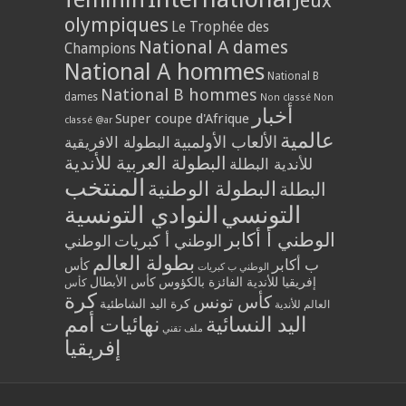
Jeux
olympiques
Le Trophée des
National A dames
Champions
National A hommes
National B
National B hommes
dames
Non classé
Non
أخبار
Super coupe d'Afrique
classé @ar
عالمية
الألعاب الأولمبية
البطولة الافريقية
البطولة العربية للأندية
للأندية البطلة
المنتخب
البطولة الوطنية
البطلة
التونسي
النوادي التونسية
الوطني أ أكابر
الوطني أ كبريات
الوطني
بطولة العالم
ب أكابر
كأس
الوطني ب كبريات
إفريقيا للأندية الفائزة بالكؤوس
كأس الأبطال
كأس
كرة
كأس تونس
كرة اليد الشاطئية
العالم للأندية
اليد النسائية
نهائيات أمم
ملف تقني
إفريقيا