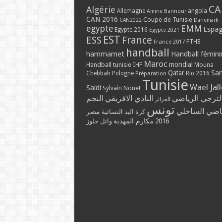
CA
Algérie
Allemagne
angola
Amine Bannour
CAN 2016
Coupe de Tunisie
CAN2022
Danemark
EMM
egypte
Espa
Egypte 2016
Egypte 2021
EST
ESS
France
France 2017
FTHB
handball
hammamet
Handball fémini
Maroc
mondial
Handball tunisie
IHF
Mouna
Qatar
Sa
Chebbah
Pologne
Rio 2016
Préparation
Tunisie
Wael Jal
Saidi
Sylvain Nouet
لترجي الرياضي
النادي الافريقي
النجم
الجزائر
تونس
ياضي الساحلي
مصر
كرة اليد النسائية
مكارم المهدية
2016
وائل جلوز