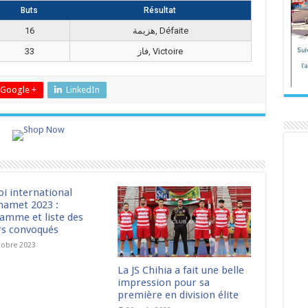
Buts
Résultat
16
هزيمة, Défaite
33
فاز, Victoire
Google +
LinkedIn
oi international
amet 2023 :
amme et liste des
rs convoqués
tobre 2023
La JS Chihia a fait une belle
impression pour sa
première en division élite