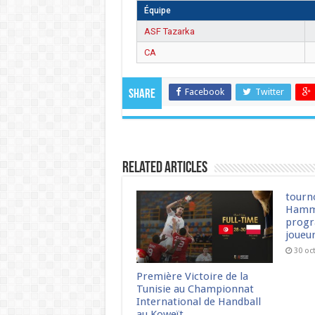
Équipe
ASF Tazarka
CA
Facebook
Twitter
Share
Related Articles
tourn
Hamm
progr
joueu
30 oc
Première Victoire de la
Tunisie au Championnat
International de Handball
au Koweït