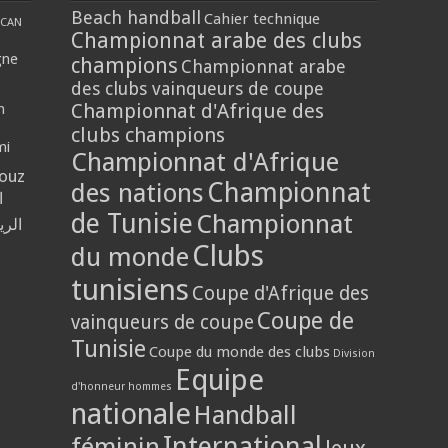
Beach handball
Cahier technique
CAN
Championnat arabe des clubs
gne
champions
Championnat arabe
des clubs vainqueurs de coupe
Championnat d'Afrique des
n
clubs champions
mi
Championnat d'Afrique
louz
Championnat
des nations
ا
de Tunisie
Championnat
الر
Clubs
du monde
tunisiens
Coupe d'Afrique des
Coupe de
vainqueurs de coupe
Tunisie
Coupe du monde des clubs
Division
Equipe
d'honneur hommes
nationale
Handball
International
féminin