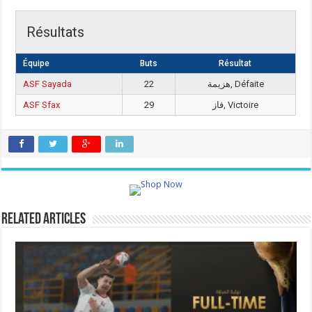
Résultats
Équipe
Buts
Résultat
ASF Sayada
22
هزيمة, Défaite
ASF Sfax
29
فاز, Victoire
Related Articles