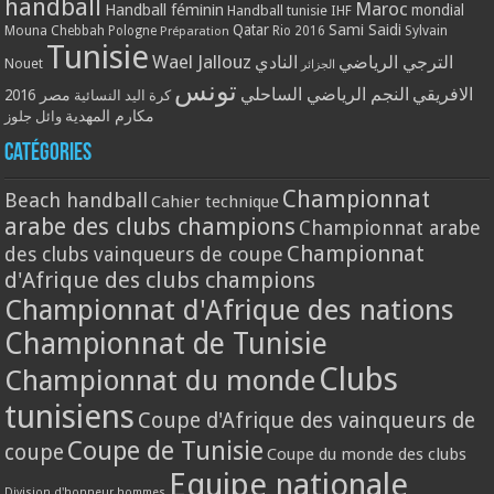
handball
Maroc
Handball féminin
mondial
Handball tunisie
IHF
Qatar
Sami Saidi
Mouna Chebbah
Pologne
Rio 2016
Sylvain
Préparation
Tunisie
Wael Jallouz
الترجي الرياضي
النادي
Nouet
الجزائر
تونس
الافريقي
النجم الرياضي الساحلي
مصر 2016
كرة اليد النسائية
مكارم المهدية
وائل جلوز
Catégories
Championnat
Beach handball
Cahier technique
arabe des clubs champions
Championnat arabe
Championnat
des clubs vainqueurs de coupe
d'Afrique des clubs champions
Championnat d'Afrique des nations
Championnat de Tunisie
Clubs
Championnat du monde
tunisiens
Coupe d'Afrique des vainqueurs de
Coupe de Tunisie
coupe
Coupe du monde des clubs
Equipe nationale
Division d'honneur hommes