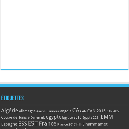
Étiquettes
CA
Algérie
CAN 2016
Allemagne
angola
CAN
Amine Bannour
CAN2022
EMM
egypte
Coupe de Tunisie
Egypte 2016
Danemark
Egypte 2021
EST
ESS
France
Espagne
hammamet
France 2017
FTHB