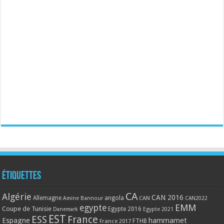
Étiquettes
CA
Algérie
CAN 2016
Allemagne
angola
CAN
Amine Bannour
CAN2022
EMM
egypte
Coupe de Tunisie
Egypte 2016
Danemark
Egypte 2021
EST
ESS
France
Espagne
hammamet
France 2017
FTHB