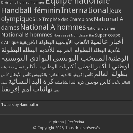
Equipe nationale
Division d'honneur hommes
International
Handball féminin
Jeux
olympiques
National A
Le Trophée des Champions
National A hommes
dames
National B dames
National B hommes
Super coupe
Non classé
Non classé @ar
أخبار عالمية
الألعاب الأولمبية
البطولة الافريقية
d'Afrique
البطولة
البطولة العربية للأندية البطلة
للأندية البطلة
المنتخب التونسي
النوادي التونسية
الوطنية
الوطني أ أكابر
الوطني أ كبريات
الوطني ب أكابر
الوطني ب كبريات
بطولة العالم
كأس إفريقيا للأندية الفائزة بالكؤوس
كأس الأبطال
كأس
كرة اليد النسائية
كأس تونس
كرة اليد الشاطئية
العالم للأندية
ملف
نهائيات أمم إفريقيا
تقني
Tweets by Handballtn
e-pirana
|
Perfexina
© Copyright 2026, Tous droits réservés