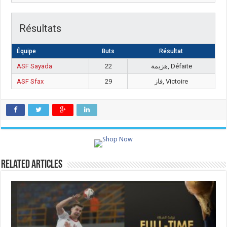
Résultats
Équipe
Buts
Résultat
ASF Sayada
22
هزيمة, Défaite
ASF Sfax
29
فاز, Victoire
Related Articles