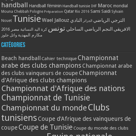
handball
Maroc
Handball féminin
mondial
Handball tunisie
IHF
Qatar
Sami Saidi
Mouna Chebbah
Pologne
Rio 2016
Sylvain
Préparation
Tunisie
Wael Jallouz
الترجي الرياضي
النادي
Nouet
الجزائر
تونس
الافريقي
النجم الرياضي الساحلي
مصر 2016
كرة اليد النسائية
مكارم المهدية
وائل جلوز
Catégories
Championnat
Beach handball
Cahier technique
arabe des clubs champions
Championnat arabe
Championnat
des clubs vainqueurs de coupe
d'Afrique des clubs champions
Championnat d'Afrique des nations
Championnat de Tunisie
Clubs
Championnat du monde
tunisiens
Coupe d'Afrique des vainqueurs de
Coupe de Tunisie
coupe
Coupe du monde des clubs