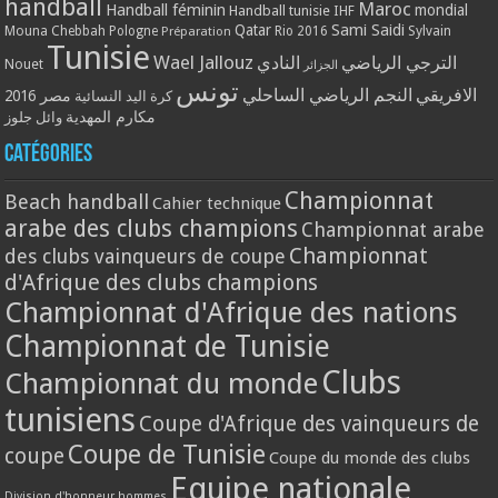
handball
Maroc
Handball féminin
mondial
Handball tunisie
IHF
Qatar
Sami Saidi
Mouna Chebbah
Pologne
Rio 2016
Sylvain
Préparation
Tunisie
Wael Jallouz
الترجي الرياضي
النادي
Nouet
الجزائر
تونس
الافريقي
النجم الرياضي الساحلي
مصر 2016
كرة اليد النسائية
مكارم المهدية
وائل جلوز
Catégories
Championnat
Beach handball
Cahier technique
arabe des clubs champions
Championnat arabe
Championnat
des clubs vainqueurs de coupe
d'Afrique des clubs champions
Championnat d'Afrique des nations
Championnat de Tunisie
Clubs
Championnat du monde
tunisiens
Coupe d'Afrique des vainqueurs de
Coupe de Tunisie
coupe
Coupe du monde des clubs
Equipe nationale
Division d'honneur hommes