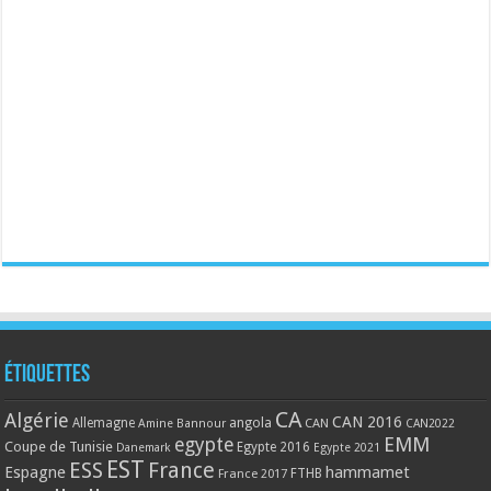
Étiquettes
CA
Algérie
CAN 2016
Allemagne
angola
CAN
Amine Bannour
CAN2022
EMM
egypte
Coupe de Tunisie
Egypte 2016
Danemark
Egypte 2021
EST
ESS
France
Espagne
hammamet
France 2017
FTHB